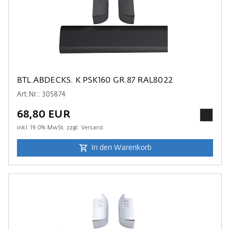
BTL.ABDECKS. K PSK160 GR.87 RAL8022
Art.Nr.: 305874
68,80 EUR
inkl.
19.0
% MwSt. zzgl.
Versand
In den Warenkorb