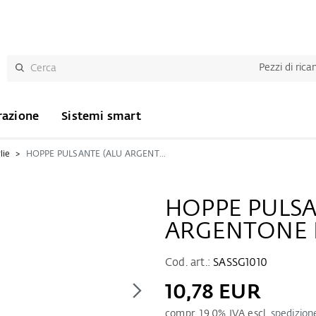
Pezzi di ric
razione
Sistemi smart
lie
HOPPE PULSANTE (ALU ARGENTONE F2)
HOPPE PULSA
ARGENTONE 
Cod. art.:
SASSG1010
10,78 EUR
compr.
19.0
% IVA escl.
spedizion