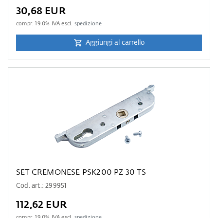
30,68 EUR
compr.
19.0
% IVA escl.
spedizione
Aggiungi al carrello
SET CREMONESE PSK200 PZ 30 TS
Cod. art.: 299951
112,62 EUR
compr.
19.0
% IVA escl.
spedizione