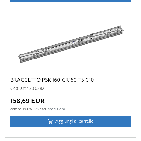
BRACCETTO PSK 160 GR160 TS C10
Cod. art.: 300282
158,69 EUR
compr.
19.0
% IVA escl.
spedizione
Aggiungi al carrello