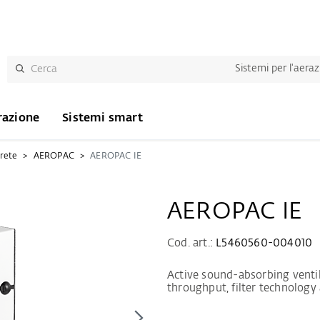
Sistemi per l'aera
razione
Sistemi smart
arete
AEROPAC
AEROPAC IE
AEROPAC IE
Cod. art.:
L5460560-004010
Active sound-absorbing ventila
throughput, filter technolog