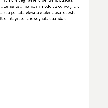
l rumore degli aerei o dei treni. L'uscita
eparatamente a mano, in modo da convogliare
 la sua portata elevata e silenziosa, questo
iltro integrato, che segnala quando è il