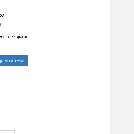
zo
e
ntro 1-3 giorni
i al carrello