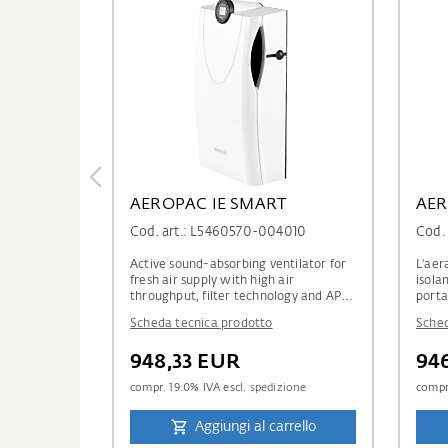
AEROPAC IE SMART
AER
Cod. art.: L5460570-004010
Cod.
Active sound-absorbing ventilator for
L'aer
fresh air supply with high air
isola
throughput, filter technology and APP-
porta
& CO2-regulation
Scheda tecnica prodotto
Sched
948,33 EUR
94
compr.
19.0
% IVA escl.
spedizione
comp
Aggiungi al carrello