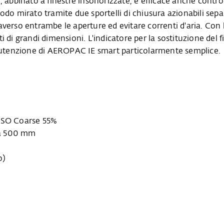
 abbinato a finestre insonorizzate, è efficace anche contro i
modo mirato tramite due sportelli di chiusura azionabili s
traverso entrambe le aperture ed evitare correnti d'aria. Con
 di grandi dimensioni. L'indicatore per la sostituzione del f
anutenzione di AEROPAC IE smart particolarmente semplice.
 ISO Coarse 55%
za 500 mm
o)