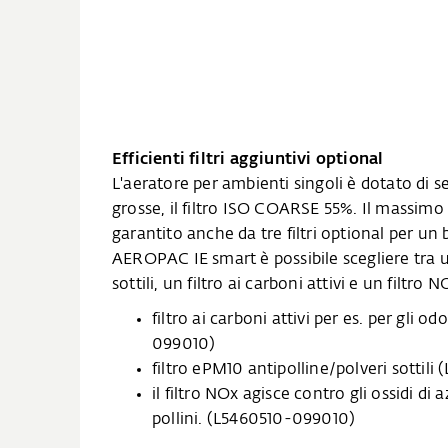
Efficienti filtri aggiuntivi optional
L'aeratore per ambienti singoli è dotato di ser
grosse, il filtro ISO COARSE 55%. Il massim
garantito anche da tre filtri optional per un
AEROPAC IE smart è possibile scegliere tra un
sottili, un filtro ai carboni attivi e un filtro N
filtro ai carboni attivi per es. per gli o
099010)
filtro ePM10 antipolline/polveri sottil
il filtro NOx agisce contro gli ossidi di az
pollini. (L5460510-099010)