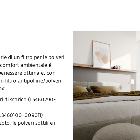
ie di un filtro per le polveri
o comfort ambientale è
 benessere ottimale: con
 filtro antipolline/polveri
Ox:
dori di scarico (L5460290-
i (L3460100-009011)
oto, le polveri sottili e i