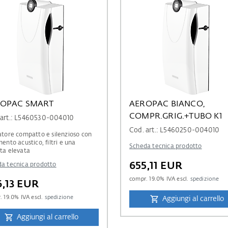
OPAC SMART
AEROPAC BIANCO,
COMPR.GRIG.+TUBO K1
 art.: L5460530-004010
Cod. art.: L5460250-004010
atore compatto e silenzioso con
mento acustico, filtri e una
Scheda tecnica prodotto
ta elevata
655,11 EUR
a tecnica prodotto
compr.
19.0
% IVA escl.
spedizione
6,13 EUR
r.
19.0
% IVA escl.
spedizione
Aggiungi al carrello
Aggiungi al carrello