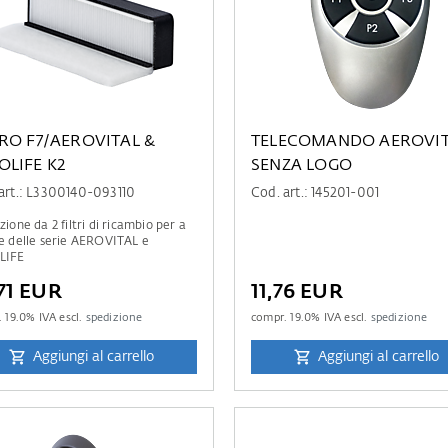
TRO F7/AEROVITAL &
TELECOMANDO AEROVI
OLIFE K2
SENZA LOGO
art.: L3300140-093110
Cod. art.: 145201-001
ione da 2 filtri di ricambio per a
e delle serie AEROVITAL e
LIFE
71 EUR
11,76 EUR
.
19.0
% IVA escl.
spedizione
compr.
19.0
% IVA escl.
spedizione
Aggiungi al carrello
Aggiungi al carrello