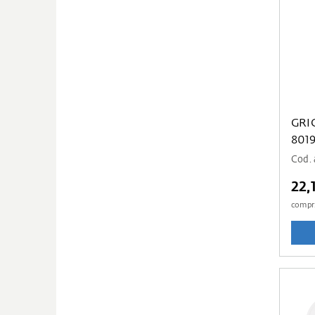
GRI
801
Cod. 
22,
compr