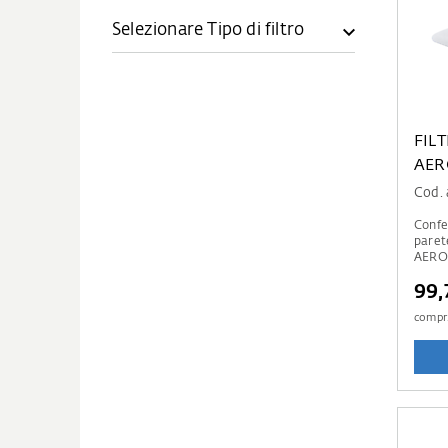
Selezionare Tipo di filtro
FIL
AER
Cod. 
Confez
paret
AERO
99,
compr