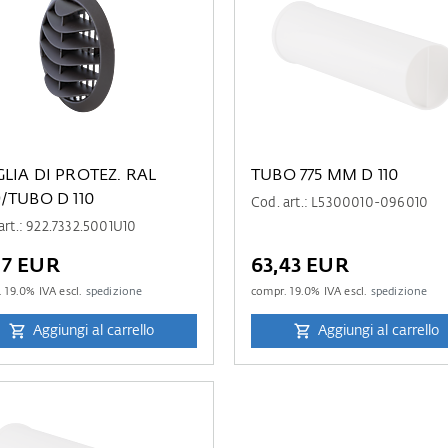
GLIA DI PROTEZ. RAL
TUBO 775 MM D 110
9/TUBO D 110
Cod. art.: L5300010-096010
art.: 922.7332.5001U10
17 EUR
63,43 EUR
.
19.0
% IVA escl.
spedizione
compr.
19.0
% IVA escl.
spedizione
Aggiungi al carrello
Aggiungi al carrello