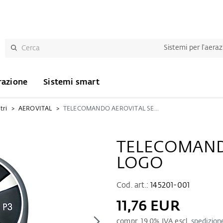
Sistemi per l'aera
razione
Sistemi smart
tri
AEROVITAL
TELECOMANDO AEROVITAL SENZA LOGO
TELECOMAND
LOGO
Cod. art.:
145201-001
11,76 EUR
compr.
19.0
% IVA escl.
spedizion