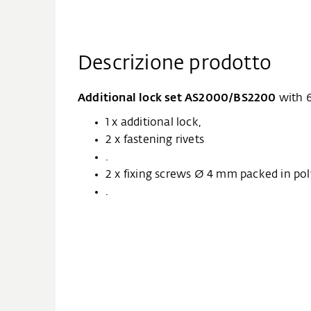
Descrizione prodotto
Additional lock set AS2000/BS2200
with 6
1 x additional lock,
2 x fastening rivets
.
2 x fixing screws Ø 4 mm packed in po
.