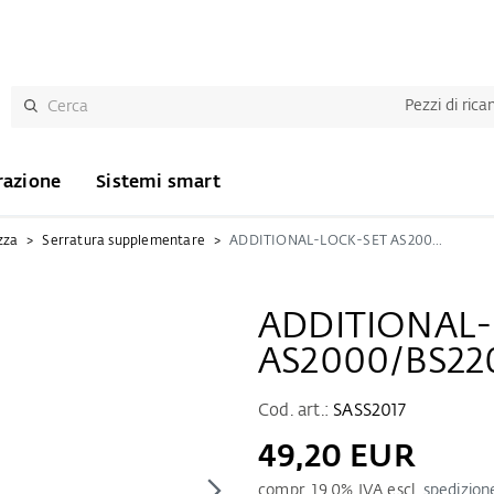
Pezzi di ric
razione
Sistemi smart
zza
Serratura supplementare
ADDITIONAL-LOCK-SET AS2000/BS2200
ADDITIONAL
AS2000/BS22
Cod. art.:
SASS2017
49,20 EUR
compr.
19.0
% IVA escl.
spedizion