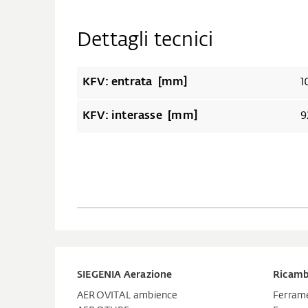
Dettagli tecnici
KFV: entrata [mm]
1
KFV: interasse [mm]
9
SIEGENIA Aerazione
Ricamb
AEROVITAL ambience
Ferrame