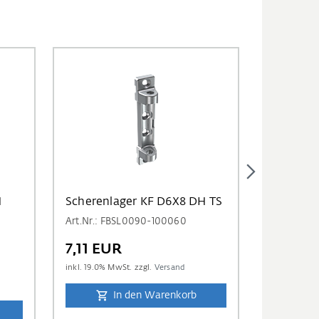
H
Scherenlager KF D6X8 DH TS
SCHEREN
RAL9003
Art.Nr.: FBSL0090-100060
Art.Nr.: 
7,11 EUR
8,12 E
inkl.
19.0
% MwSt. zzgl.
Versand
inkl.
19.0
% M
In den Warenkorb