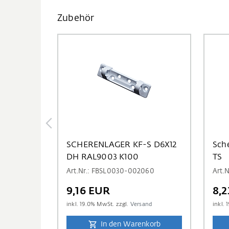
Zubehör
SCHERENLAGER KF-S D6X12
Sch
DH RAL9003 K100
TS
Art.Nr.: FBSL0030-002060
Art.
9,16 EUR
8,
inkl.
19.0
% MwSt. zzgl.
Versand
inkl.
1
In den Warenkorb