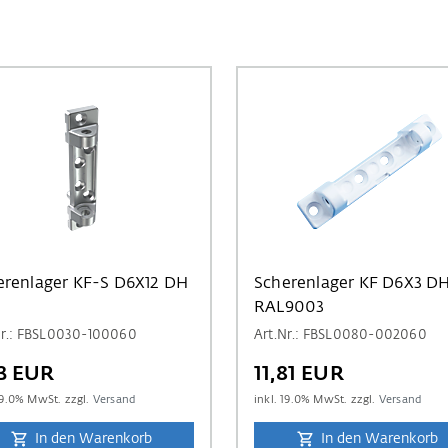
erenlager KF-S D6X12 DH
Scherenlager KF D6X3 D
RAL9003
Nr.: FBSL0030-100060
Art.Nr.: FBSL0080-002060
23 EUR
11,81 EUR
9.0
% MwSt. zzgl.
Versand
inkl.
19.0
% MwSt. zzgl.
Versand
In den Warenkorb
In den Warenkorb