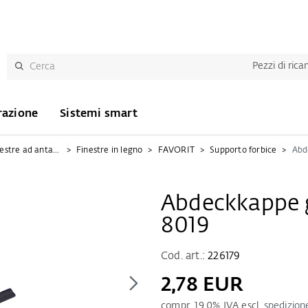
Pezzi di ric
razione
Sistemi smart
Ferramenta per finestre ad anta-ribalta
Finestre in legno
FAVORIT
Supporto forbice
Abdeckkappe 
8019
Cod. art.:
226179
2,78 EUR
compr.
19.0
% IVA escl.
spedizion