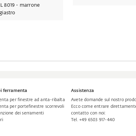
L 8019 - marrone
igiastro
i ferramenta
Assistenza
nta per finestre ad anta-ribalta
Avete domande sul nostro prodo
nta per portefinestre scorrevoli
Ecco come entrare direttamente
zione dei serramenti
contatto con noi:
ri
Tel. +49 6503 917-440