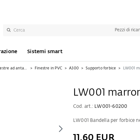
Pezzi di ric
razione
Sistemi smart
Ferramenta per finestre ad anta-ribalta
Finestre in PVC
A300
Supporto forbice
LW001 m
LW001 marro
Cod. art.:
LW001-60200
LW001 Bandella per forbice n
11,60 EUR