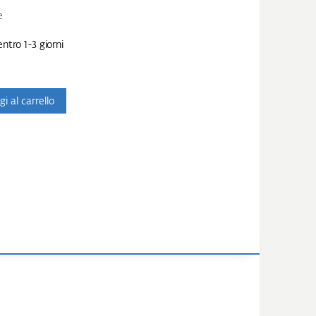
e
ntro 1-3 giorni
i al carrello