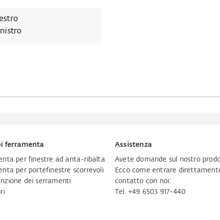
estro
inistro
i ferramenta
Assistenza
nta per finestre ad anta-ribalta
Avete domande sul nostro prodo
nta per portefinestre scorrevoli
Ecco come entrare direttamente
zione dei serramenti
contatto con noi:
ri
Tel. +49 6503 917-440