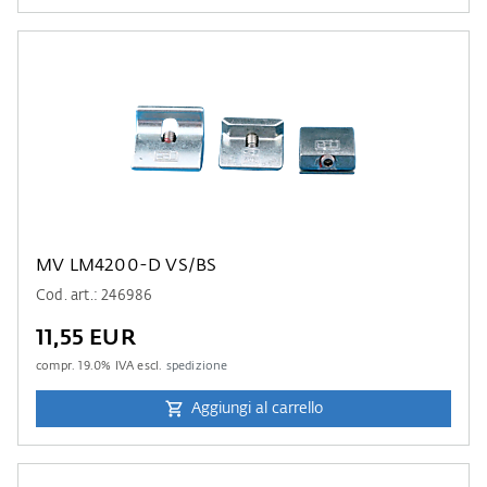
MV LM4200-D VS/BS
Cod. art.: 246986
11,55 EUR
compr.
19.0
% IVA escl.
spedizione
Aggiungi al carrello