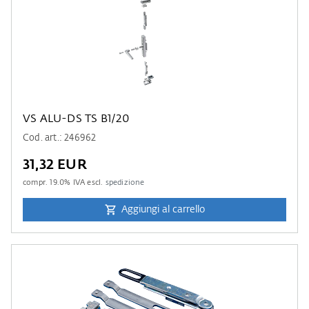
VS ALU-DS TS B1/20
Cod. art.: 246962
31,32 EUR
compr.
19.0
% IVA escl.
spedizione
Aggiungi al carrello