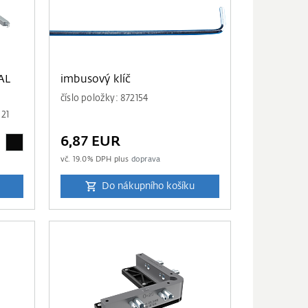
AL
imbusový klíč
číslo položky: 872154
21
6,87 EUR
vč.
19.0
% DPH plus
doprava
Do nákupního košíku