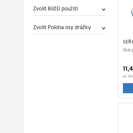
Zvolit Bližší použití
Zvolit Poloha osy drážky
SEŘ
číslo
11,
vč.
19.