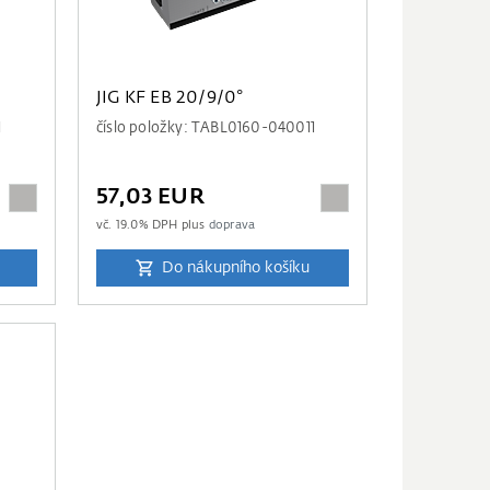
JIG KF EB 20/9/0°
1
číslo položky: TABL0160-040011
57,03 EUR
vč.
19.0
% DPH plus
doprava
Do nákupního košíku