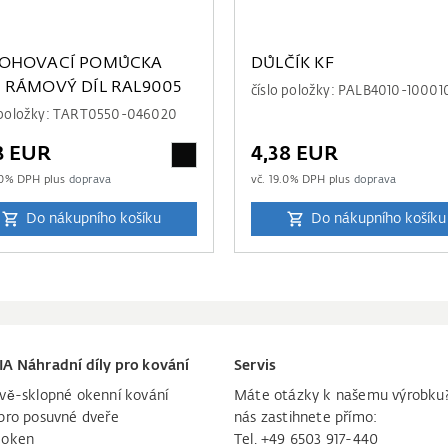
OHOVACÍ POMŮCKA
DŮLČÍK KF
 RÁMOVÝ DÍL RAL9005
číslo položky: PALB4010-10001
o položky: TART0550-046020
3 EUR
4,38 EUR
0
% DPH plus
doprava
vč.
19.0
% DPH plus
doprava
Do nákupního košíku
Do nákupního košíku
IA Náhradní díly pro kování
Servis
vě-sklopné okenní kování
Máte otázky k našemu výrobku
pro posuvné dveře
nás zastihnete přímo:
 oken
Tel. +49 6503 917-440