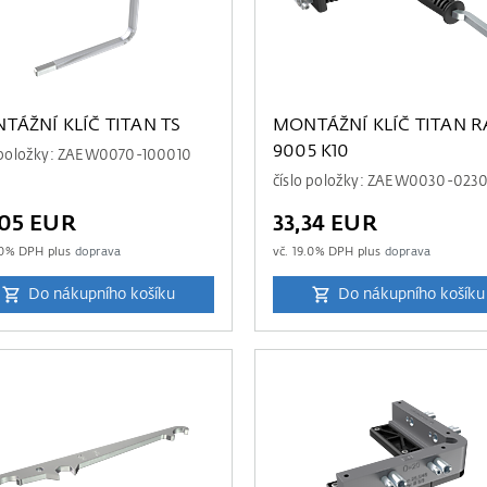
TÁŽNÍ KLÍČ TITAN TS
MONTÁŽNÍ KLÍČ TITAN R
9005 K10
o položky: ZAEW0070-100010
číslo položky: ZAEW0030-0230
,05 EUR
33,34 EUR
0
% DPH plus
doprava
vč.
19.0
% DPH plus
doprava
Do nákupního košíku
Do nákupního košíku