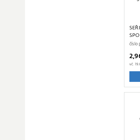
SEŘ
SPO
číslo
2,9
vč.
19.