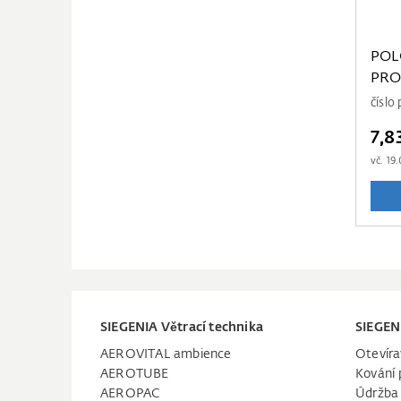
POL
PRO
čísl
7,8
vč.
19.
SIEGENIA Větrací technika
SIEGEN
AEROVITAL ambience
Otevíra
AEROTUBE
Kování 
AEROPAC
Údržba