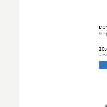
MON
čísl
20
vč.
19.