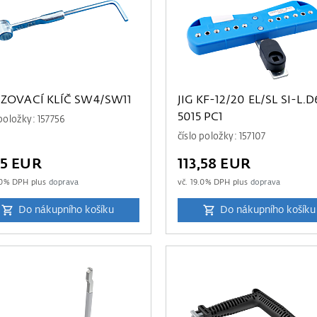
IZOVACÍ KLÍČ SW4/SW11
JIG KF-12/20 EL/SL SI-L.D
5015 PC1
 položky: 157756
číslo položky: 157107
45 EUR
113,58 EUR
0
% DPH plus
doprava
vč.
19.0
% DPH plus
doprava
Do nákupního košíku
Do nákupního košíku