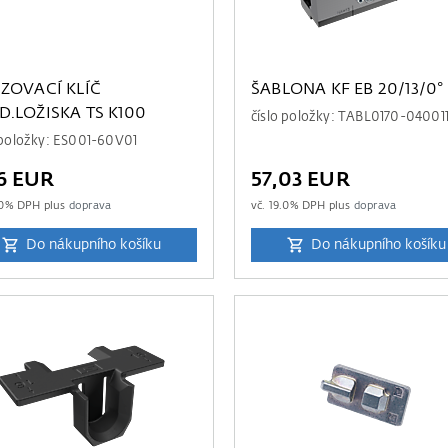
IZOVACÍ KLÍČ
ŠABLONA KF EB 20/13/0°
D.LOŽISKA TS K100
číslo položky: TABL0170-04001
 položky: ES001-60V01
6 EUR
57,03 EUR
0
% DPH plus
doprava
vč.
19.0
% DPH plus
doprava
Do nákupního košíku
Do nákupního košíku