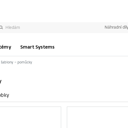
Náhradní díl
stémy
Smart Systems
í šablony – pomůcky
y
obky