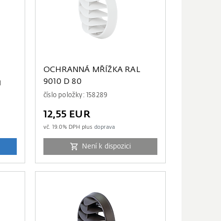
OCHRANNÁ MŘÍŽKA RAL
9010 D 80
1
číslo položky: 158289
12,55 EUR
vč.
19.0
% DPH plus
doprava
Není k dispozici