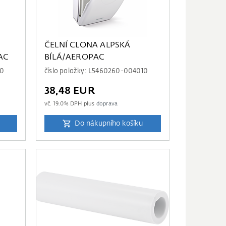
ČELNÍ CLONA ALPSKÁ
AC
BÍLÁ/AEROPAC
10
číslo položky: L5460260-004010
38,48 EUR
vč.
19.0
% DPH plus
doprava
Do nákupního košíku