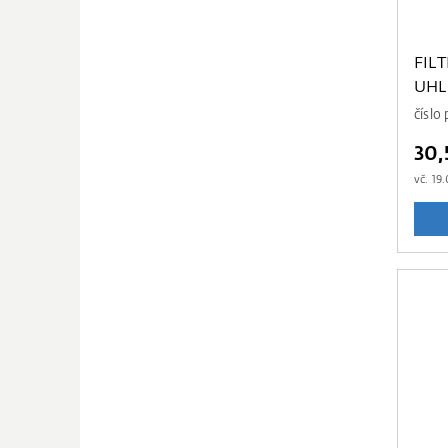
FIL
UHL
čísl
30,
vč.
19.