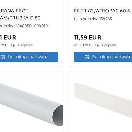
RANA PROTI
FILTR G2/AEROPAC 60 &
ÁM/TRUBKA D 80
číslo položky: 158265
 položky: L546050-099010
11 EUR
11,59 EUR
0
% DPH plus
doprava
vč.
19.0
% DPH plus
doprava
Do nákupního košíku
Do nákupního košíku