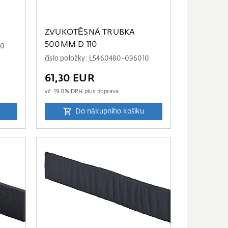
C
ZVUKOTĚSNÁ TRUBKA
500MM D 110
10
číslo položky: L5460480-096010
61,30 EUR
vč.
19.0
% DPH plus
doprava
Do nákupního košíku