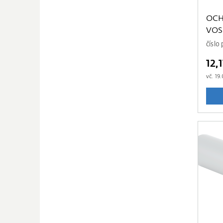
OCH
VOS
číslo
12,
vč.
19.