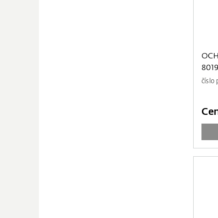
OCH
8019
číslo
Cen