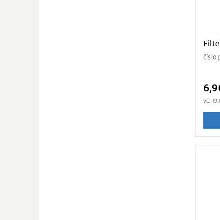
Filt
číslo
6,
vč.
19.