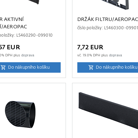
TR AKTIVNÍ
DRŽÁK FILTRU/AEROPA
Í/AEROPAC
číslo položky: L5460300-0990
o položky: L5460290-099010
57 EUR
7,72 EUR
0
% DPH plus
doprava
vč.
19.0
% DPH plus
doprava
Do nákupního košíku
Do nákupního košíku