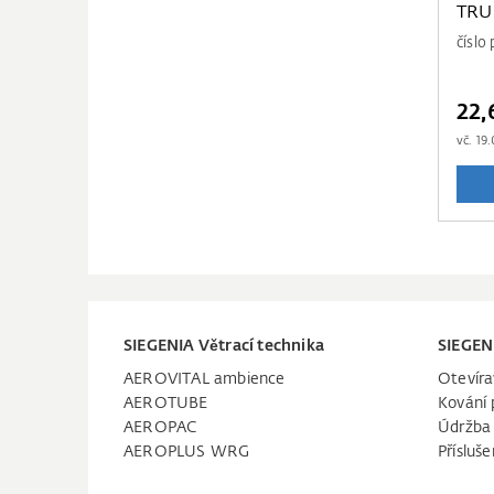
TRU
číslo
22,
vč.
19.
SIEGENIA Větrací technika
SIEGEN
AEROVITAL ambience
Otevíra
AEROTUBE
Kování 
AEROPAC
Údržba
AEROPLUS WRG
Přísluše