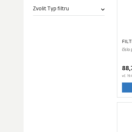
Zvolit Typ filtru
FIL
číslo
88,
vč.
19.