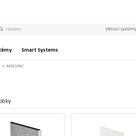
Větrací systém
stémy
Smart Systems
AEROPAC
robky