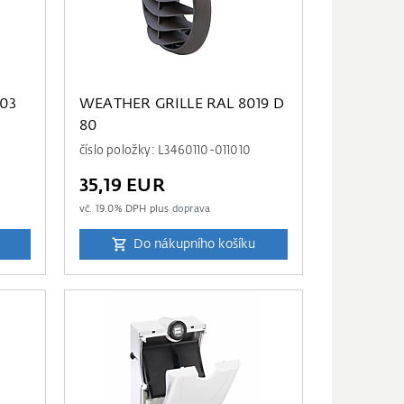
03
WEATHER GRILLE RAL 8019 D
80
0
číslo položky: L3460110-011010
35,19 EUR
vč.
19.0
% DPH plus
doprava
Do nákupního košíku