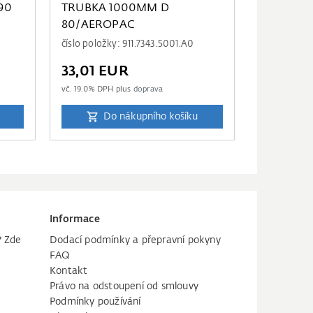
90
TRUBKA 1000MM D
80/AEROPAC
číslo položky: 911.7343.5001.A0
33,01 EUR
vč.
19.0
% DPH plus
doprava
Do nákupního košíku
Informace
? Zde
Dodací podmínky a přepravní pokyny
FAQ
Kontakt
Právo na odstoupení od smlouvy
Podmínky používání