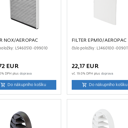
TR NOX/AEROPAC
FILTER EPM10/AEROPAC
 položky: L5460510-099010
číslo položky: L3460100-00901
72 EUR
22,17 EUR
0
% DPH plus
doprava
vč.
19.0
% DPH plus
doprava
Do nákupního košíku
Do nákupního košíku