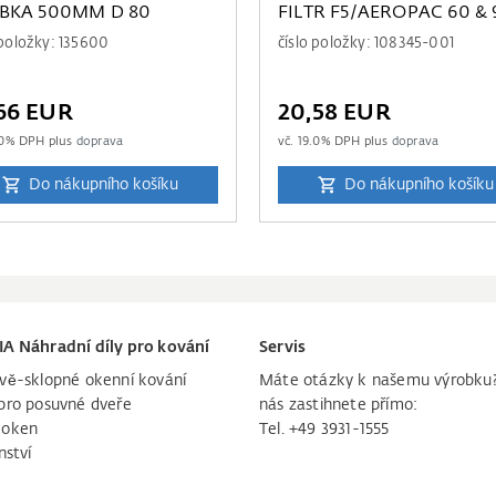
BKA 500MM D 80
FILTR F5/AEROPAC 60 & 
 položky: 135600
číslo položky: 108345-001
66 EUR
20,58 EUR
0
% DPH plus
doprava
vč.
19.0
% DPH plus
doprava
Do nákupního košíku
Do nákupního košíku
IA Náhradní díly pro kování
Servis
vě-sklopné okenní kování
Máte otázky k našemu výrobku
pro posuvné dveře
nás zastihnete přímo:
 oken
Tel. +49 3931-1555
nství