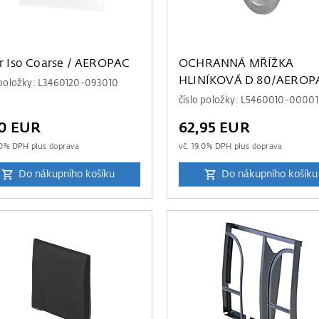
er Iso Coarse / AEROPAC
OCHRANNÁ MŘÍŽKA
HLINÍKOVÁ D 80/AEROP
 položky: L3460120-093010
číslo položky: L5460010-0000
90 EUR
62,95 EUR
0
% DPH plus
doprava
vč.
19.0
% DPH plus
doprava
Do nákupního košíku
Do nákupního košíku