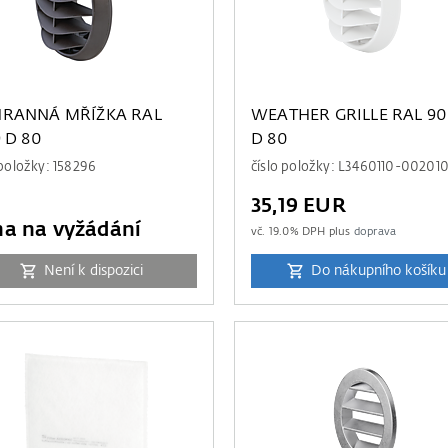
RANNÁ MŘÍŽKA RAL
WEATHER GRILLE RAL 90
 D 80
D 80
 položky: 158296
číslo položky: L3460110-00201
35,19 EUR
a na vyžádání
vč.
19.0
% DPH plus
doprava
Není k dispozici
Do nákupního košíku