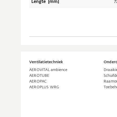
Lengte [mm]
7
Ventilatietechniek
Onderd
AEROVITAL ambience
Draaik
AEROTUBE
Schuifd
AEROPAC
Raamo
AEROPLUS WRG
Toebeh