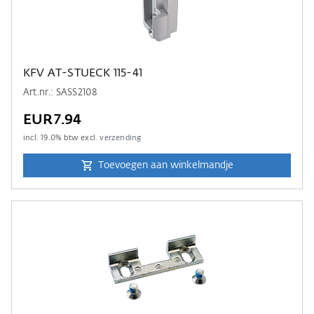
KFV AT-STUECK 115-41
Art.nr.: SASS2108
EUR7.94
incl.
19.0
% btw excl.
verzending
Toevoegen aan winkelmandje