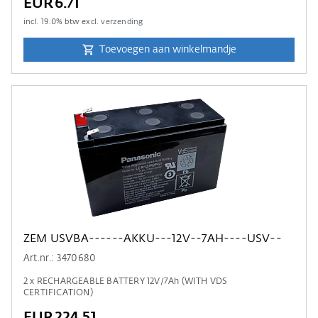
EUR6.71
incl.
19.0
% btw excl.
verzending
Toevoegen aan winkelmandje
ZEM USVBA------AKKU---12V--7AH----USV--
Art.nr.: 3470680
2 x RECHARGEABLE BATTERY 12V/7Ah (WITH VDS
CERTIFICATION)
EUR224.51