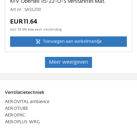
KFV Oberteil 115-22-O-S verstärktes Mat.
Art.nr.: SASS2110
EUR11.64
incl.
19.0
% btw excl.
verzending
Toevoegen aan winkelmandje
Meer weergeven
Ventilatietechniek
AEROVITAL ambience
AEROTUBE
AEROPAC
AEROPLUS WRG