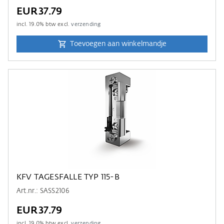
EUR37.79
incl.
19.0
% btw excl.
verzending
Toevoegen aan winkelmandje
KFV TAGESFALLE TYP 115-B
Art.nr.: SASS2106
EUR37.79
incl.
19.0
% btw excl.
verzending