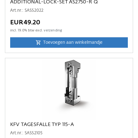
ADDITIONAL-LOCK-SET AS2750-R Q
Art.nr.: SASS2022
EUR49.20
incl.
19.0
% btw excl.
verzending
Toevoegen aan winkelmandje
KFV TAGESFALLE TYP 115-A
Art.nr.: SASS2105