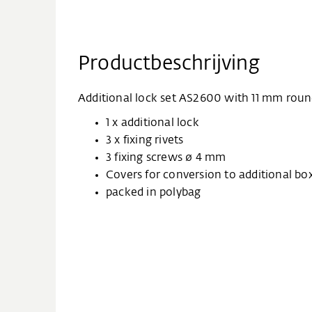
Productbeschrijving
Additional lock set AS2600 with 11 mm roun
1 x additional lock
3 x fixing rivets
3 fixing screws ø 4 mm
Covers for conversion to additional b
packed in polybag