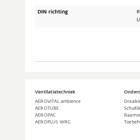
DIN richting
R
L
Ventilatietechniek
Onderd
AEROVITAL ambience
Draaik
AEROTUBE
Schuifd
AEROPAC
Raamo
AEROPLUS WRG
Toebeh