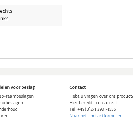
echts
inks
elen voor beslag
Contact
iep-raambeslagen
Hebt u vragen over ons product
eurbeslagen
Hier bereikt u ons direct:
nderhoud
Tel. +49(0)271 3931-1555
oren
Naar het contactformulier