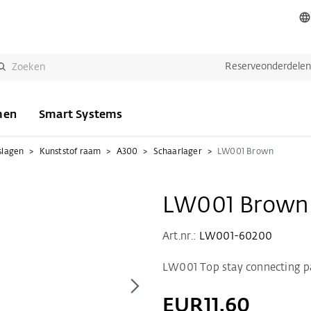
Reserveonderdele
men
Smart Systems
slagen
Kunststof raam
A300
Schaarlager
LW001 Brown
LW001 Brown
Art.nr.:
LW001-60200
LW001 Top stay connecting pa
EUR11.60