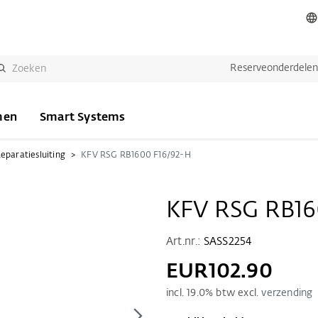
Reserveonderdele
men
Smart Systems
eparatiesluiting
KFV RSG RB1600 F16/92-H
KFV RSG RB16
Art.nr.:
SASS2254
EUR102.90
incl.
19.0
% btw excl.
verzending