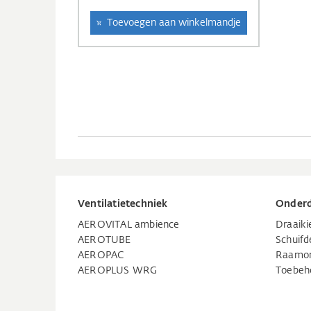
Toevoegen aan winkelmandje
Ventilatietechniek
Onderd
AEROVITAL ambience
Draaik
AEROTUBE
Schuifd
AEROPAC
Raamo
AEROPLUS WRG
Toebeh