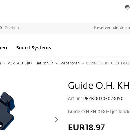
Reserveonderdele
men
Smart Systems
n
PORTAL HS(K) - Hef-schuif
Toebehoren
Guide O.H. KH 0130-1 RA
Guide O.H. K
Art.nr.:
PFZB0030-023050
Guide O.H KH 0130-1 jet black
EUR18.97