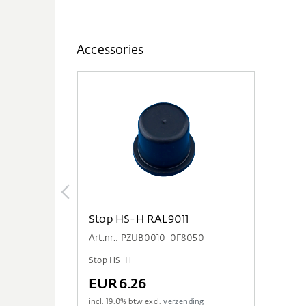
Accessories
Stop HS-H RAL9011
Art.nr.: PZUB0010-0F8050
Stop HS-H
EUR6.26
incl.
19.0
% btw excl.
verzending