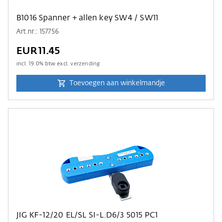
B1016 Spanner + allen key SW4 / SW11
Art.nr.: 157756
EUR11.45
incl.
19.0
% btw excl.
verzending
Toevoegen aan winkelmandje
JIG KF-12/20 EL/SL SI-L.D6/3 5015 PC1