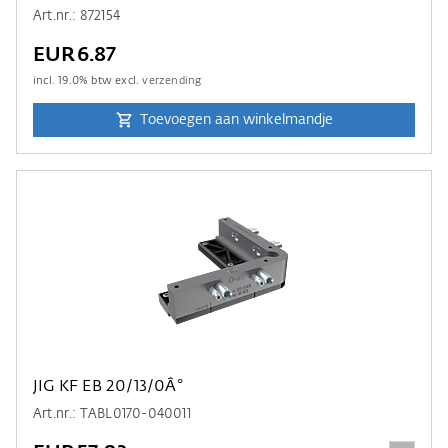
Art.nr.: 872154
EUR6.87
incl.
19.0
% btw excl.
verzending
Toevoegen aan winkelmandje
JIG KF EB 20/13/0Â°
Art.nr.: TABL0170-040011