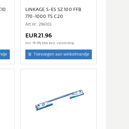
C10
LINKAGE S-ES SZ 100 FFB
770-1000 TS C20
Art.nr.: 296103
EUR21.96
incl.
19.0
% btw excl.
verzending
ndje
Toevoegen aan winkelmandje