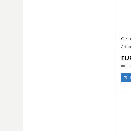
Gear
Art.n
EU
incl.
1