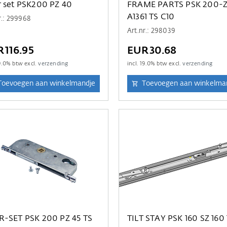
 set PSK200 PZ 40
FRAME PARTS PSK 200-Z
A1361 TS C10
r.: 299968
Art.nr.: 298039
116.95
EUR30.68
9.0
% btw excl.
verzending
incl.
19.0
% btw excl.
verzending
Toevoegen aan winkelmandje
Toevoegen aan winkelma
R-SET PSK 200 PZ 45 TS
TILT STAY PSK 160 SZ 160