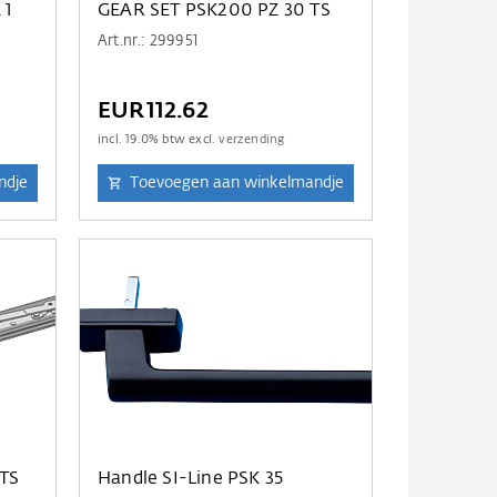
 1
GEAR SET PSK200 PZ 30 TS
Art.nr.: 299951
EUR112.62
incl.
19.0
% btw excl.
verzending
ndje
Toevoegen aan winkelmandje
 TS
Handle SI-Line PSK 35