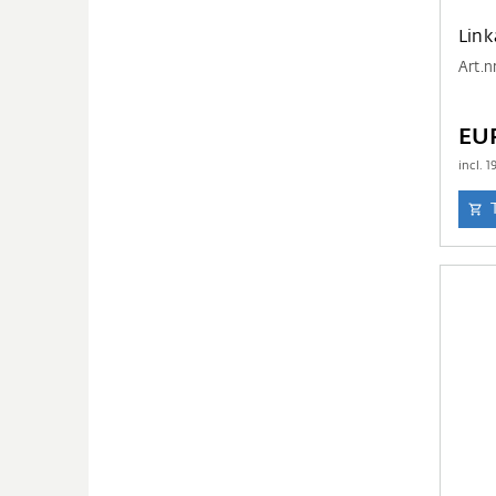
Link
Art.n
EU
incl.
1