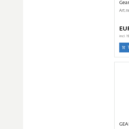
Gear
Art.n
EUR
incl.
1
GEA