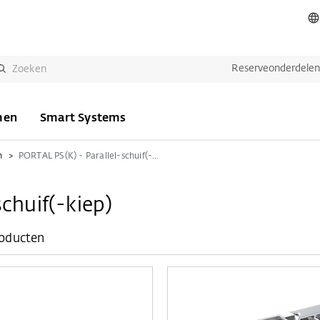
Reserveonderdele
men
Smart Systems
n
PORTAL PS(K) - Parallel-schuif(-kiep)
chuif(-kiep)
roducten