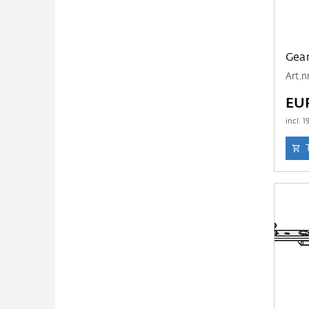
Gear
Art.n
EU
incl.
1