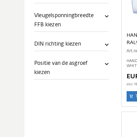
Vleugelsponningbreedte
FFB kiezen
HAN
RAL
DIN richting kiezen
Art.n
HANDL
Positie van de asgroef
kiezen
EU
incl.
1