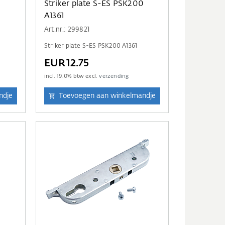
Striker plate S-ES PSK200
A1361
Art.nr.: 299821
Striker plate S-ES PSK200 A1361
EUR12.75
incl.
19.0
% btw excl.
verzending
ndje
Toevoegen aan winkelmandje