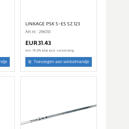
LINKAGE PSK S-ES SZ.123
Art.nr.: 296110
EUR31.43
incl.
19.0
% btw excl.
verzending
ndje
Toevoegen aan winkelmandje