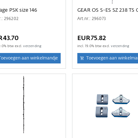
age PSK size 146
GEAR OS S-ES SZ 238 TS 
r.: 296202
Art.nr.: 296073
R43.70
EUR75.82
9.0
% btw excl.
verzending
incl.
19.0
% btw excl.
verzending
Toevoegen aan winkelmandje
Toevoegen aan winkelma