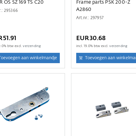
 OS SZ 169 TS C20
Frame parts PSK 200-Z
A2860
r.: 295366
Art.nr.: 297957
51.91
EUR30.68
9.0
% btw excl.
verzending
incl.
19.0
% btw excl.
verzending
Toevoegen aan winkelmandje
Toevoegen aan winkelma