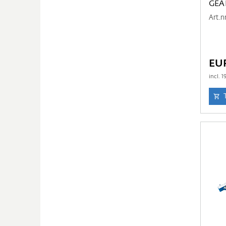
GEAR
Art.n
EUR
incl.
1