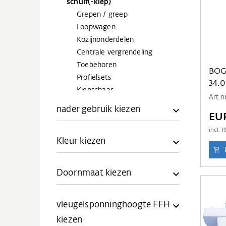
schuif(-kiep)
Grepen / greep
Loopwagen
Kozijnonderdelen
Centrale vergrendeling
Toebehoren
BOG
Profielsets
34.
Kiepschaar
Art.n
nader gebruik kiezen
EU
incl.
1
Kleur kiezen
Doornmaat kiezen
vleugelsponninghoogte FFH
kiezen