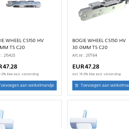
IE WHEEL CS150 HV
BOGIE WHEEL CS150 HV
0MM TS C20
30.0MM TS C20
r.: 215425
Art.nr.: 217764
R47.28
EUR47.28
9.0
% btw excl.
verzending
incl.
19.0
% btw excl.
verzending
Toevoegen aan winkelmandje
Toevoegen aan winkelma