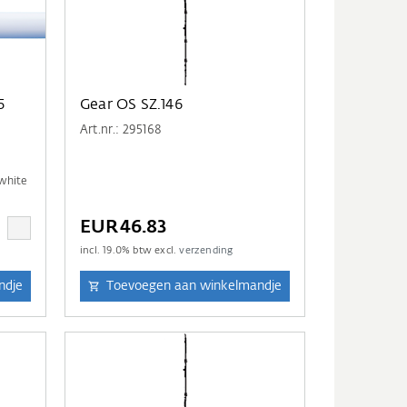
5
Gear OS SZ.146
Art.nr.: 295168
 white
EUR46.83
incl.
19.0
% btw excl.
verzending
ndje
Toevoegen aan winkelmandje