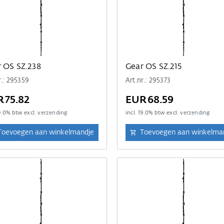
 OS SZ.238
Gear OS SZ.215
r.: 295359
Art.nr.: 295373
R75.82
EUR68.59
9.0
% btw excl.
verzending
incl.
19.0
% btw excl.
verzending
Toevoegen aan winkelmandje
Toevoegen aan winkelma