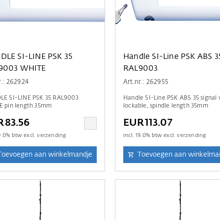
DLE SI-LINE PSK 35
Handle SI-Line PSK ABS 3
9003 WHITE
RAL9003
r.: 262924
Art.nr.: 262955
E SI-LINE PSK 35 RAL9003
Handle SI-Line PSK ABS 35 signal
WHITE pin length 35mm
lockable, spindle length 35mm
R83.56
EUR113.07
9.0
% btw excl.
verzending
incl.
19.0
% btw excl.
verzending
Toevoegen aan winkelmandje
Toevoegen aan winkelma