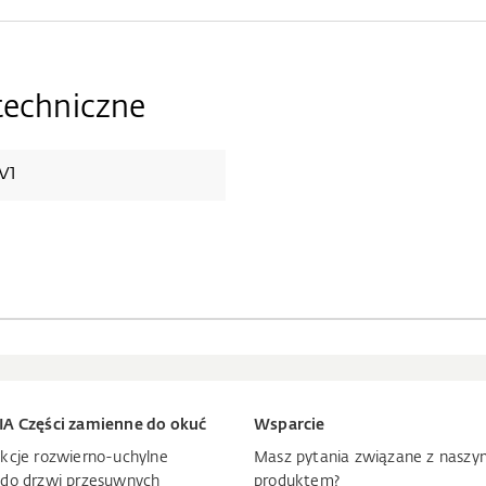
techniczne
V1
IA Części zamienne do okuć
Wsparcie
kcje rozwierno-uchylne
Masz pytania związane z naszy
 do drzwi przesuwnych
produktem?