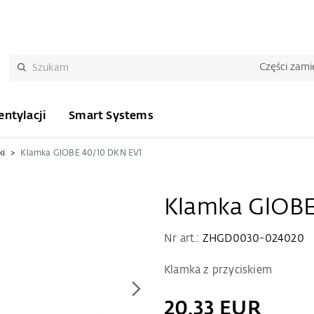
Części zam
ntylacji
Smart Systems
ki
Klamka GlOBE 40/10 DKN EV1
Klamka GlOBE
Nr art.:
ZHGD0030-024020
Klamka z przyciskiem
20,33 EUR