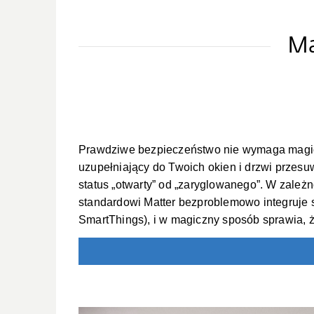
Ma
Prawdziwe bezpieczeństwo nie wymaga magiczn
uzupełniający do Twoich okien i drzwi przesu
status „otwarty” od „zaryglowanego”. W zależ
standardowi Matter bezproblemowo integruj
SmartThings), i w magiczny sposób sprawia, ż