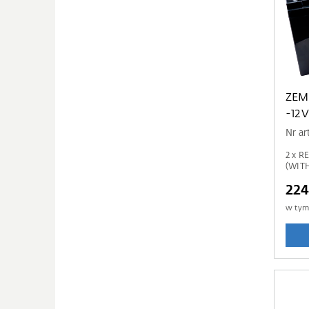
ZEM
-12
Nr ar
2 x 
(WIT
224
w ty