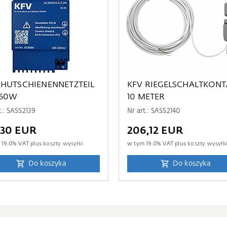
 HUTSCHIENENNETZTEIL
KFV RIEGELSCHALTKONT
-60W
10 METER
t.: SASS2139
Nr art.: SASS2140
,30 EUR
206,12 EUR
m
19.0
% VAT plus
koszty wysyłki
w tym
19.0
% VAT plus
koszty wysyłk
Do koszyka
Do koszyka