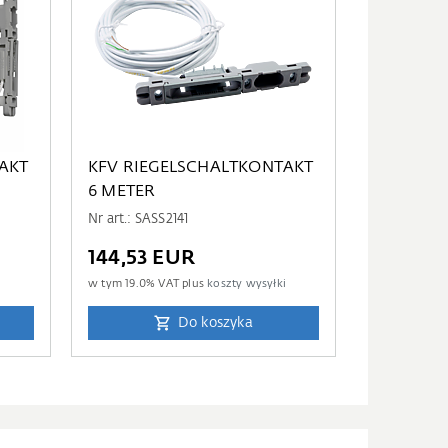
AKT
KFV RIEGELSCHALTKONTAKT
6 METER
Nr art.: SASS2141
144,53 EUR
i
w tym
19.0
% VAT plus
koszty wysyłki
Do koszyka