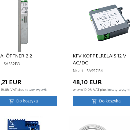
 A-ÖFFNER 2.2
KFV KOPPELRELAIS 12 V
AC/DC
t.: SASS2133
Nr art.: SASS2134
,21 EUR
48,10 EUR
m
19.0
% VAT plus
koszty wysyłki
w tym
19.0
% VAT plus
koszty wysyłk
Do koszyka
Do koszyka