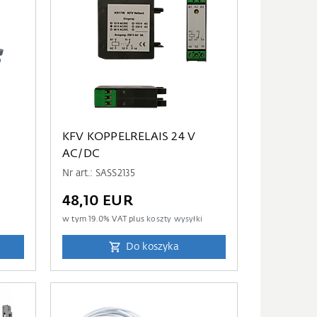
KFV KOPPELRELAIS 24 V
AC/DC
Nr art.: SASS2135
48,10 EUR
i
w tym
19.0
% VAT plus
koszty wysyłki
Do koszyka