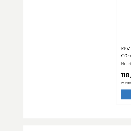
KFV
C0
Nr ar
118
w ty