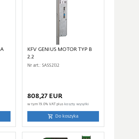
 A
KFV GENIUS MOTOR TYP B
2.2
Nr art.: SASS2132
808,27 EUR
i
w tym
19.0
% VAT plus
koszty wysyłki
Do koszyka