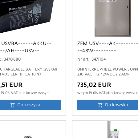
 USVBA------AKKU--
ZEM USV----AK---------
V--7AH----USV--
--48W---------
t.: 3470680
Nr art.: 3471104
RECHARGEABLE BATTERY 12V/7Ah
UNINTERRUPTIBLE POWER SUPP
H VDS CERTIFICATION)
230 VAC - 12 / 24VDC / 2 AMP
,51 EUR
735,02 EUR
m
19.0
% VAT plus
koszty wysyłki
w tym
19.0
% VAT plus
koszty wysyłk
Do koszyka
Do koszyka