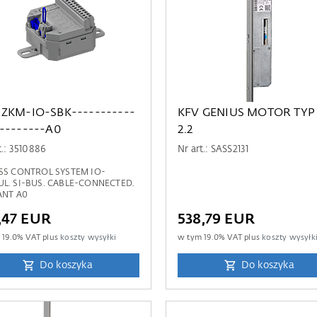
 ZKM-IO-SBK-----------
KFV GENIUS MOTOR TYP
---------A0
2.2
t.: 3510886
Nr art.: SASS2131
SS CONTROL SYSTEM IO-
L. SI-BUS. CABLE-CONNECTED.
ANT A0
,47 EUR
538,79 EUR
m
19.0
% VAT plus
koszty wysyłki
w tym
19.0
% VAT plus
koszty wysyłk
Do koszyka
Do koszyka