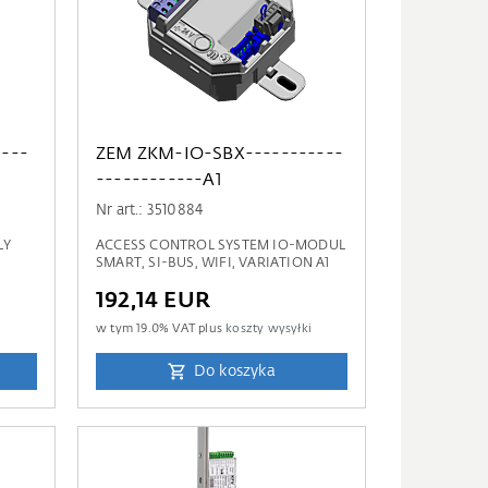
---
ZEM ZKM-IO-SBX-----------
------------A1
Nr art.: 3510884
LY
ACCESS CONTROL SYSTEM IO-MODUL
SMART, SI-BUS, WIFI, VARIATION A1
192,14 EUR
i
w tym
19.0
% VAT plus
koszty wysyłki
Do koszyka