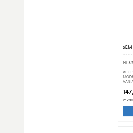
sEM
---
Nr ar
ACCE
MODU
VARI
147
w ty