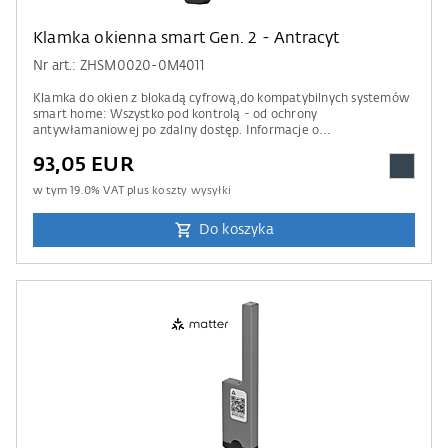
Klamka okienna smart Gen. 2 - Antracyt
Nr art.: ZHSM0020-0M4011
Klamka do okien z blokadą cyfrową,do kompatybilnych systemów
smart home: Wszystko pod kontrolą - od ochrony
antywłamaniowej po zdalny dostęp. Informacje o
kompatybilności Do obsługi wymagana jest centrala sterująca
93,05 EUR
Apple Home, Amazon Alexa, Google Home lub Samsung
SmartThings. Prosimy również zwrócić uwagę na informacje
w tym
19.0
% VAT plus
koszty wysyłki
zawarte w naszej liście kompatybilności .
Do koszyka