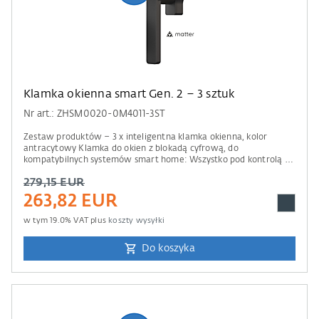
Klamka okienna smart Gen. 2 – 3 sztuk
Nr art.: ZHSM0020-0M4011-3ST
Zestaw produktów – 3 x inteligentna klamka okienna, kolor
antracytowy Klamka do okien z blokadą cyfrową, do
kompatybilnych systemów smart home: Wszystko pod kontrolą –
od ochrony antywłamaniowej po zdalny dostęp. Informacje o
279,15 EUR
kompatybilności Do obsługi wymagana jest centrala sterująca
Apple Home, Amazon Alexa, Google Home lub Samsung
263,82 EUR
SmartThings. Prosimy również zwrócić uwagę na informacje
zawarte w naszej liście kompatybilności .
w tym
19.0
% VAT plus
koszty wysyłki
Do koszyka