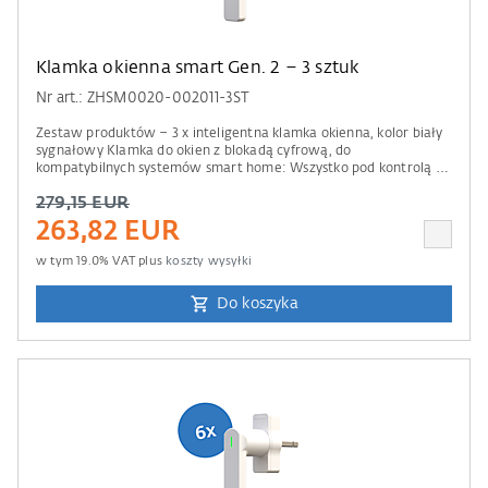
Klamka okienna smart Gen. 2 – 3 sztuk
Nr art.: ZHSM0020-002011-3ST
Zestaw produktów – 3 x inteligentna klamka okienna, kolor biały
sygnałowy Klamka do okien z blokadą cyfrową, do
kompatybilnych systemów smart home: Wszystko pod kontrolą –
od ochrony antywłamaniowej po zdalny dostęp. Informacje o
279,15 EUR
kompatybilności Do obsługi wymagana jest centrala sterująca
Apple Home, Amazon Alexa, Google Home lub Samsung
263,82 EUR
SmartThings. Prosimy również zwrócić uwagę na informacje
zawarte w naszej liście kompatybilności .
w tym
19.0
% VAT plus
koszty wysyłki
Do koszyka