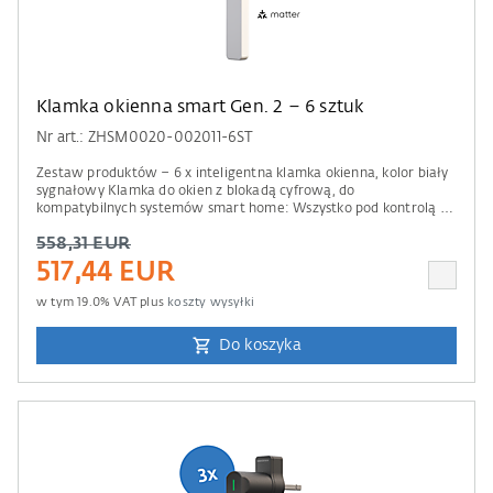
Klamka okienna smart Gen. 2 – 6 sztuk
Nr art.: ZHSM0020-002011-6ST
Zestaw produktów – 6 x inteligentna klamka okienna, kolor biały
sygnałowy Klamka do okien z blokadą cyfrową, do
kompatybilnych systemów smart home: Wszystko pod kontrolą –
od ochrony antywłamaniowej po zdalny dostęp. Informacje o
558,31 EUR
kompatybilności Do obsługi wymagana jest centrala sterująca
Apple Home, Amazon Alexa, Google Home lub Samsung
517,44 EUR
SmartThings. Prosimy również zwrócić uwagę na informacje
zawarte w naszej liście kompatybilności .
w tym
19.0
% VAT plus
koszty wysyłki
Do koszyka