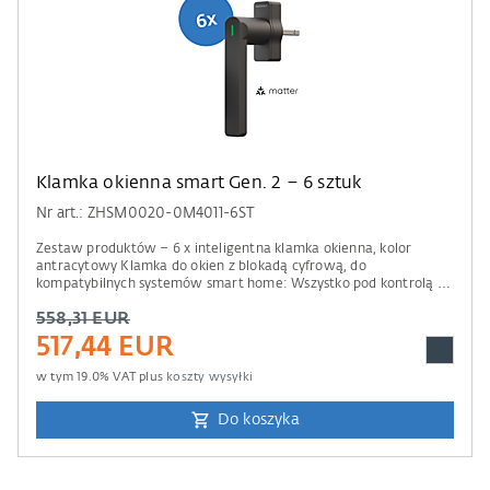
Klamka okienna smart Gen. 2 – 6 sztuk
Nr art.: ZHSM0020-0M4011-6ST
Zestaw produktów – 6 x inteligentna klamka okienna, kolor
antracytowy Klamka do okien z blokadą cyfrową, do
kompatybilnych systemów smart home: Wszystko pod kontrolą –
od ochrony antywłamaniowej po zdalny dostęp. Informacje o
558,31 EUR
kompatybilności Do obsługi wymagana jest centrala sterująca
Apple Home, Amazon Alexa, Google Home lub Samsung
517,44 EUR
SmartThings. Prosimy również zwrócić uwagę na informacje
zawarte w naszej liście kompatybilności .
w tym
19.0
% VAT plus
koszty wysyłki
Do koszyka