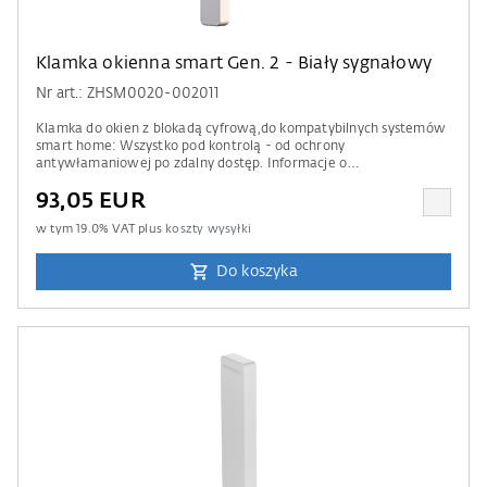
Klamka okienna smart Gen. 2 - Biały sygnałowy
Nr art.: ZHSM0020-002011
Klamka do okien z blokadą cyfrową,do kompatybilnych systemów
smart home: Wszystko pod kontrolą - od ochrony
antywłamaniowej po zdalny dostęp. Informacje o
kompatybilności Do obsługi wymagana jest centrala sterująca
93,05 EUR
Apple Home, Amazon Alexa, Google Home lub Samsung
SmartThings. Prosimy również zwrócić uwagę na informacje
w tym
19.0
% VAT plus
koszty wysyłki
zawarte w naszej liście kompatybilności .
Do koszyka