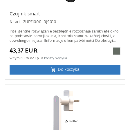
Czujnik smart
Nr art.: ZUFS1000-0J9010
Inteligentne rozwiązanie bezbłędnie rozpoznaje zamknięte okno
na podstawie pozycji okucia, Kontrola stanu: w każdej chwili, z
dowolnego miejsca. IInformacje o kompatybilności Do obsługi
wymagana jest centrala sterująca Apple Home, Amazon Alexa,
43,37 EUR
Google Home lub Samsung SmartThings. Prosimy również
zwrócić uwagę na informacje zawarte w naszej liście
w tym
19.0
% VAT plus
koszty wysyłki
kompatybilności. .
Do koszyka