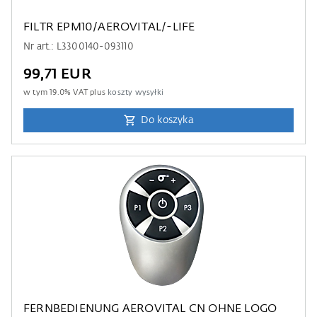
FILTR EPM10/AEROVITAL/-LIFE
Nr art.: L3300140-093110
99,71 EUR
w tym
19.0
% VAT plus
koszty wysyłki
Do koszyka
FERNBEDIENUNG AEROVITAL CN OHNE LOGO