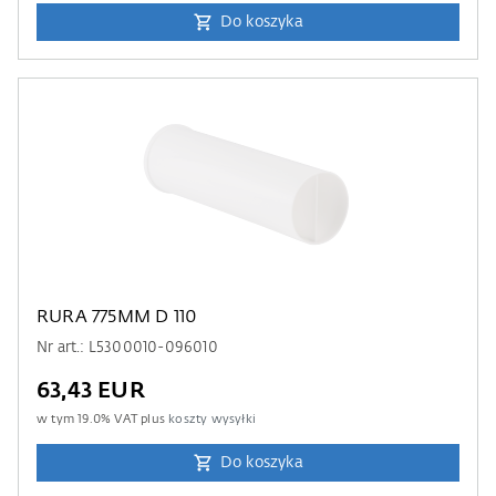
Do koszyka
RURA 775MM D 110
Nr art.: L5300010-096010
63,43 EUR
w tym
19.0
% VAT plus
koszty wysyłki
Do koszyka