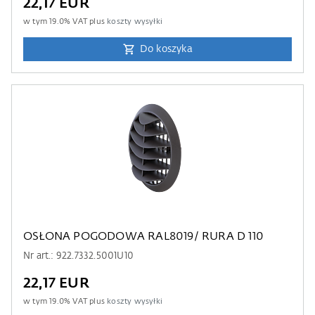
22,17 EUR
w tym
19.0
% VAT plus
koszty wysyłki
Do koszyka
OSŁONA POGODOWA RAL8019/ RURA D 110
Nr art.: 922.7332.5001U10
22,17 EUR
w tym
19.0
% VAT plus
koszty wysyłki