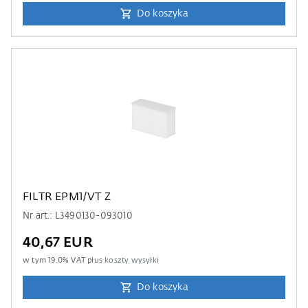
Do koszyka
FILTR EPM1/VT Z
Nr art.: L3490130-093010
40,67 EUR
w tym
19.0
% VAT plus
koszty wysyłki
Do koszyka