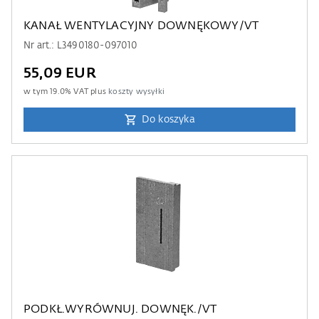
KANAŁ WENTYLACYJNY DOWNĘKOWY/VT
Nr art.: L3490180-097010
55,09 EUR
w tym
19.0
% VAT plus
koszty wysyłki
Do koszyka
PODKŁ.WYRÓWNUJ. DOWNĘK./VT