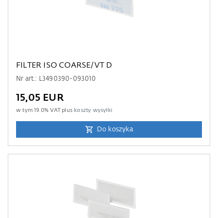
FILTER ISO COARSE/VT D
Nr art.: L3490390-093010
15,05 EUR
w tym
19.0
% VAT plus
koszty wysyłki
Do koszyka