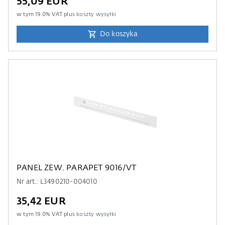
55,09 EUR
w tym
19.0
% VAT plus
koszty wysyłki
Do koszyka
PANEL ZEW. PARAPET 9016/VT
Nr art.: L3490210-004010
35,42 EUR
w tym
19.0
% VAT plus
koszty wysyłki