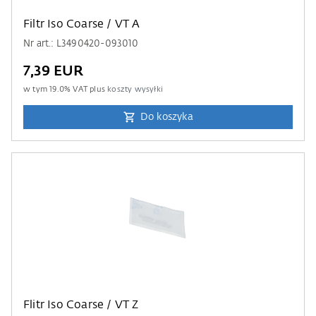
Filtr Iso Coarse / VT A
Nr art.: L3490420-093010
7,39 EUR
w tym
19.0
% VAT plus
koszty wysyłki
Do koszyka
Flitr Iso Coarse / VT Z