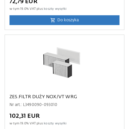
72,79 EUR
w tym
19.0
% VAT plus
koszty wysyłki
Do koszyka
ZES.FILTR DUŻY NOX/VT WRG
Nr art.: L3490090-093010
102,31 EUR
w tym
19.0
% VAT plus
koszty wysyłki