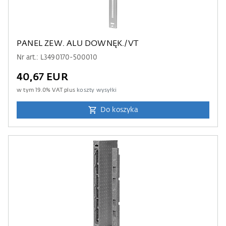
PANEL ZEW. ALU DOWNĘK./VT
Nr art.: L3490170-500010
40,67 EUR
w tym
19.0
% VAT plus
koszty wysyłki
Do koszyka