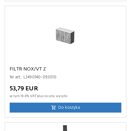
FILTR NOX/VT Z
Nr art.: L3490140-093010
53,79 EUR
w tym
19.0
% VAT plus
koszty wysyłki
Do koszyka