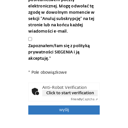
pośrednictwem poczty
elektronicznej. Mogę odwołać tę
zgodę w dowolnym momencie w
sekcji "Anuluj subskrypcję" na tej
stronie lub na końcu każdej
wiadomości e-mail.
Zapoznałem/łam się z
polityką
prywatności
SIEGENIA i ją
akceptuję.*
* Pole obowiązkowe
Anti-Robot Verification
Click to start verification
Friendly
Captcha ⇗