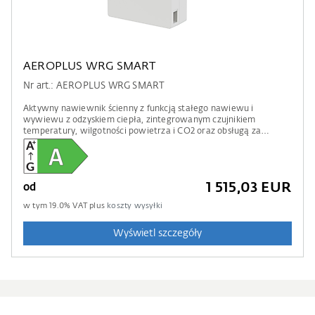
AEROPLUS WRG SMART
Nr art.: AEROPLUS WRG SMART
Aktywny nawiewnik ścienny z funkcją stałego nawiewu i
wywiewu z odzyskiem ciepła, zintegrowanym czujnikiem
temperatury, wilgotności powietrza i CO2 oraz obsługą za
pomocą aplikacji.
1 515,03 EUR
od
w tym
19.0
% VAT plus
koszty wysyłki
Wyświetl szczegóły