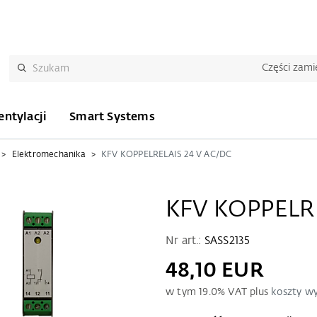
Części zam
ntylacji
Smart Systems
Elektromechanika
KFV KOPPELRELAIS 24 V AC/DC
KFV KOPPELRE
Nr art.:
SASS2135
48,10 EUR
w tym
19.0
% VAT plus
koszty wy