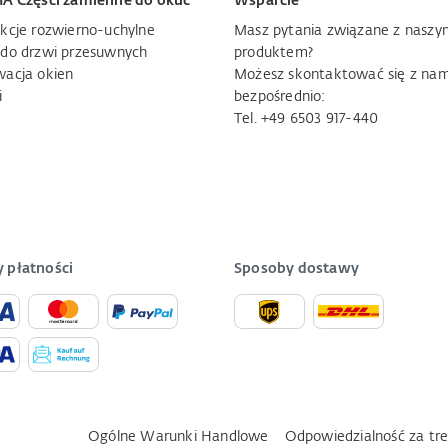
IA Części zamienne do okuć
Wsparcie
kcje rozwierno-uchylne
Masz pytania związane z naszy
 do drzwi przesuwnych
produktem?
wacja okien
Możesz skontaktować się z nam
i
bezpośrednio:
Tel. +49 6503 917-440
 płatności
Sposoby dostawy
Ogólne Warunki Handlowe
Odpowiedzialność za tre