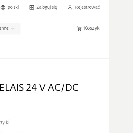
polski
Zaloguj się
Rejestrować
Koszyk
ienne
LAIS 24 V AC/DC
syłki