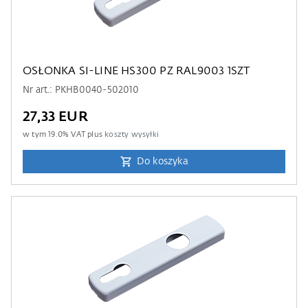
OSŁONKA SI-LINE HS300 PZ RAL9003 1SZT
Nr art.: PKHB0040-502010
27,33 EUR
w tym
19.0
% VAT plus
koszty wysyłki
Do koszyka