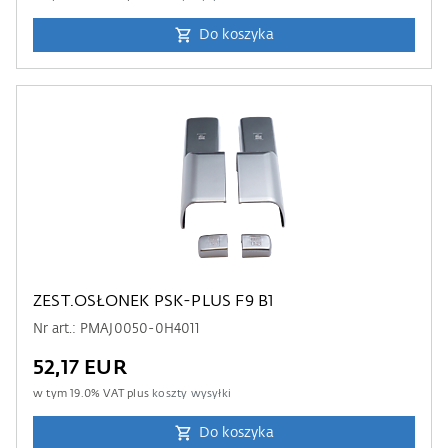
Do koszyka
ZEST.OSŁONEK PSK-PLUS F9 B1
Nr art.: PMAJ0050-0H4011
52,17 EUR
w tym
19.0
% VAT plus
koszty wysyłki
Do koszyka