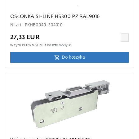
OSŁONKA SI-LINE HS300 PZ RAL9016
Nr art.: PKHB0040-504010
27,33 EUR
w tym
19.0
% VAT plus
koszty wysyłki
Do koszyka