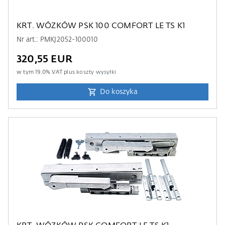
KRT. WÓZKÓW PSK 100 COMFORT LE TS K1
Nr art.: PMKJ2052-100010
320,55 EUR
w tym
19.0
% VAT plus
koszty wysyłki
Do koszyka