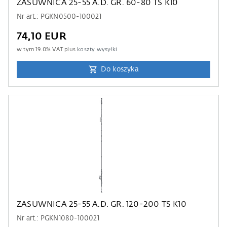
ZASUWNICA 25-55 A.D. GR. 60-80 TS K10
Nr art.: PGKN0500-100021
74,10 EUR
w tym
19.0
% VAT plus
koszty wysyłki
Do koszyka
ZASUWNICA 25-55 A.D. GR. 120-200 TS K10
Nr art.: PGKN1080-100021