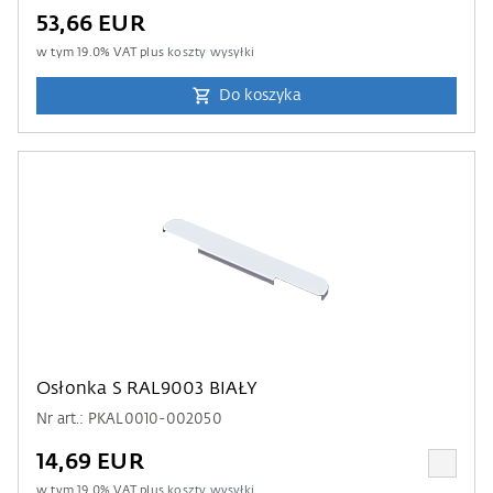
53,66 EUR
w tym
19.0
% VAT plus
koszty wysyłki
Do koszyka
Osłonka S RAL9003 BIAŁY
Nr art.: PKAL0010-002050
14,69 EUR
w tym
19.0
% VAT plus
koszty wysyłki