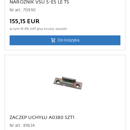
NAROŻNIK VSU S-ES LE TS
Nr art.: 713990
155,15 EUR
w tym
19.0
% VAT plus
koszty wysyłki
Do koszyka
ZACZEP UCHYŁU A0380 SZT1
Nr art.: 811634