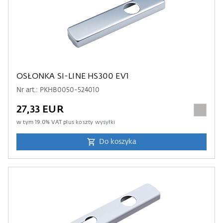
OSŁONKA SI-LINE HS300 EV1
Nr art.: PKHB0050-524010
27,33 EUR
w tym
19.0
% VAT plus
koszty wysyłki
Do koszyka