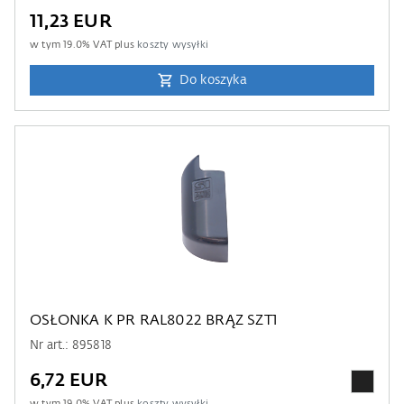
11,23 EUR
w tym
19.0
% VAT plus
koszty wysyłki
Do koszyka
OSŁONKA K PR RAL8022 BRĄZ SZT1
Nr art.: 895818
6,72 EUR
w tym
19.0
% VAT plus
koszty wysyłki