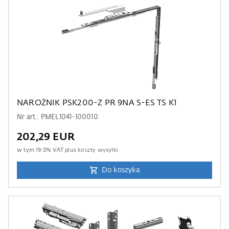
NAROŻNIK PSK200-Z PR 9NA S-ES TS K1
Nr art.: PMEL1041-100010
202,29 EUR
w tym
19.0
% VAT plus
koszty wysyłki
Do koszyka