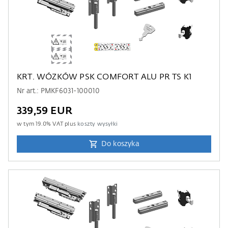
KRT. WÓZKÓW PSK COMFORT ALU PR TS K1
Nr art.: PMKF6031-100010
339,59 EUR
w tym
19.0
% VAT plus
koszty wysyłki
Do koszyka