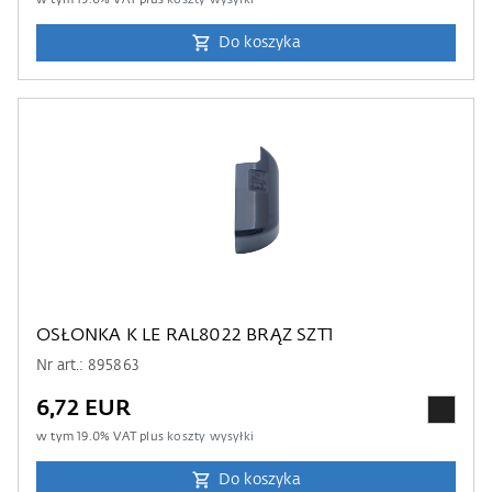
Do koszyka
OSŁONKA K LE RAL8022 BRĄZ SZT1
Nr art.: 895863
6,72 EUR
w tym
19.0
% VAT plus
koszty wysyłki
Do koszyka