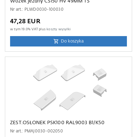
Wózek jezdny CS150 HV 49MM TS
Nr art.: PLWD0030-100030
47,28 EUR
w tym
19.0
% VAT plus
koszty wysyłki
Do koszyka
ZEST.OSŁONEK PSK100 RAL9003 B1/K50
Nr art.: PMAJ0030-002050