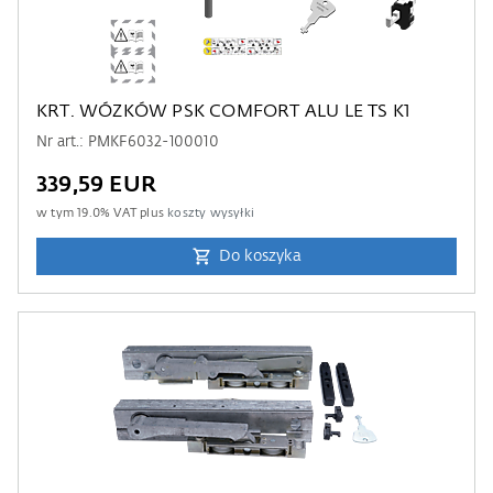
KRT. WÓZKÓW PSK COMFORT ALU LE TS K1
Nr art.: PMKF6032-100010
339,59 EUR
w tym
19.0
% VAT plus
koszty wysyłki
Do koszyka