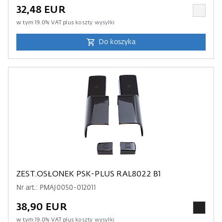
32,48 EUR
w tym
19.0
% VAT plus
koszty wysyłki
Do koszyka
ZEST.OSŁONEK PSK-PLUS RAL8022 B1
Nr art.: PMAJ0050-012011
38,90 EUR
w tym
19.0
% VAT plus
koszty wysyłki