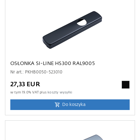
OSŁONKA SI-LINE HS300 RAL9005
Nr art.: PKHB0050-523010
27,33 EUR
w tym
19.0
% VAT plus
koszty wysyłki
Do koszyka