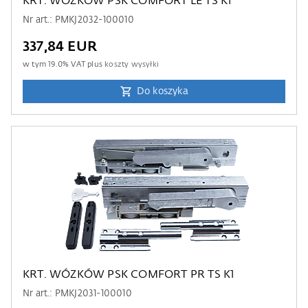
KRT. WÓZKÓW PSK COMFORT LE TS K1
Nr art.: PMKJ2032-100010
337,84 EUR
w tym
19.0
% VAT plus
koszty wysyłki
Do koszyka
KRT. WÓZKÓW PSK COMFORT PR TS K1
Nr art.: PMKJ2031-100010