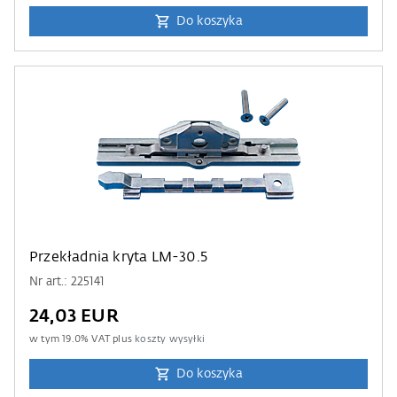
Do koszyka
Przekładnia kryta LM-30.5
Nr art.: 225141
24,03 EUR
w tym
19.0
% VAT plus
koszty wysyłki
Do koszyka