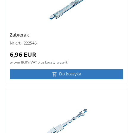
Zabierak
Nr art.: 222546
6,96 EUR
w tym
19.0
% VAT plus
koszty wysyłki
Do koszyka