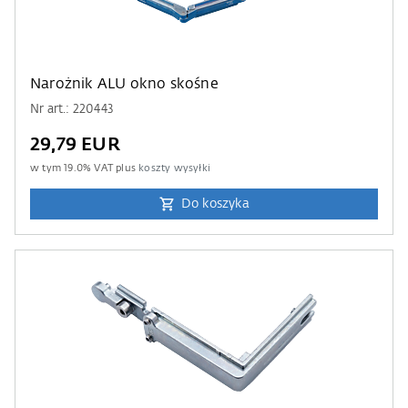
Narożnik ALU okno skośne
Nr art.: 220443
29,79 EUR
w tym
19.0
% VAT plus
koszty wysyłki
Do koszyka