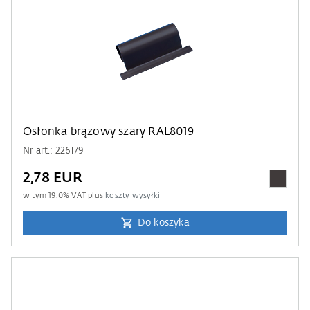
Osłonka brązowy szary RAL8019
Nr art.: 226179
2,78 EUR
w tym
19.0
% VAT plus
koszty wysyłki
Do koszyka