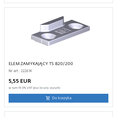
ELEM.ZAMYKAJĄCY TS B20/200
Nr art.: 222614
5,55 EUR
w tym
19.0
% VAT plus
koszty wysyłki
Do koszyka