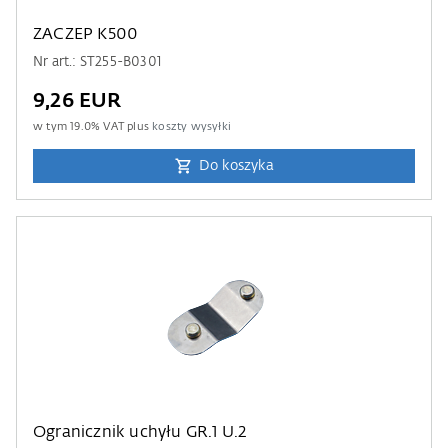
ZACZEP K500
Nr art.: ST255-B0301
9,26 EUR
w tym
19.0
% VAT plus
koszty wysyłki
Do koszyka
Ogranicznik uchyłu GR.1 U.2