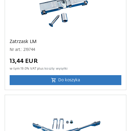
Zatrzask LM
Nr art.: 219744
13,44 EUR
w tym
19.0
% VAT plus
koszty wysyłki
Do koszyka