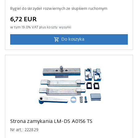
Rygiel do skrzydeł rozwiernych ze słupkiem ruchomym
6,72 EUR
w tym
19.0
% VAT plus
koszty wysyłki
Do koszyka
Strona zamykania LM-DS A0156 TS
Nr art.: 222829