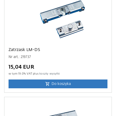
Zatrzask LM-DS
Nr art.: 219737
15,04 EUR
w tym
19.0
% VAT plus
koszty wysyłki
Do koszyka