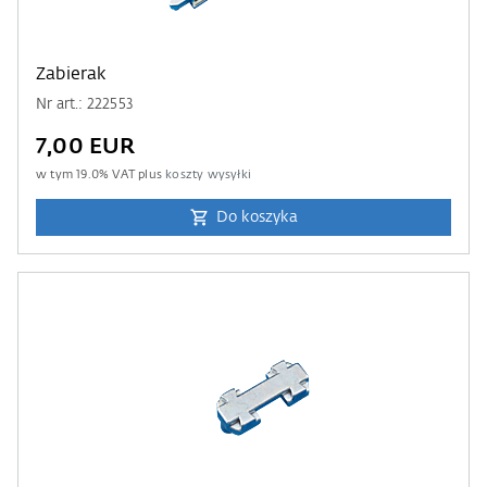
Zabierak
Nr art.: 222553
7,00 EUR
w tym
19.0
% VAT plus
koszty wysyłki
Do koszyka