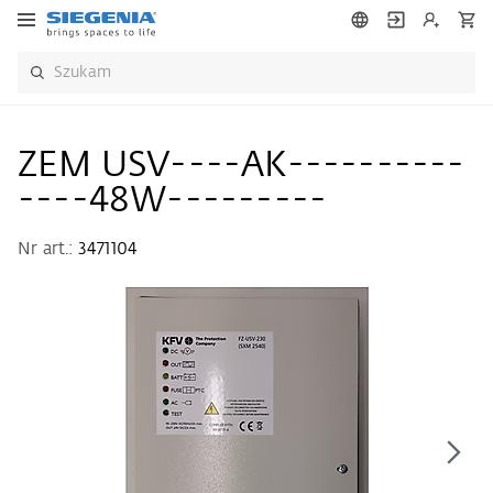
ZEM USV----AK----------
----48W---------
Nr art.:
3471104