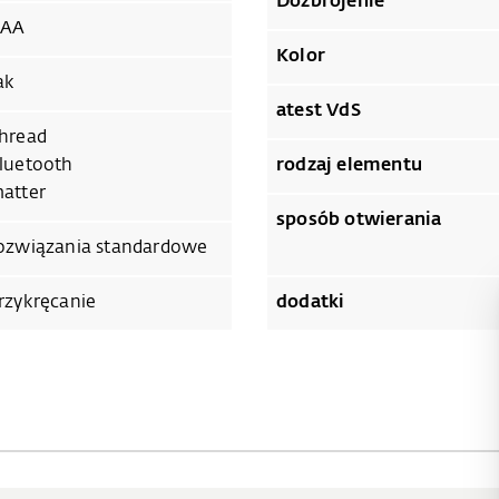
Dozbrojenie
AA
Kolor
ak
atest VdS
hread
luetooth
rodzaj elementu
atter
sposób otwierania
ozwiązania standardowe
rzykręcanie
dodatki