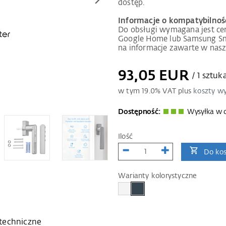
dostęp.
Informacje o kompatybilnoś
Do obsługi wymagana jest cen
Google Home lub Samsung Sm
na informacje zawarte w nas
93,05 EUR
/ 1 sztuk
w tym
19.0
% VAT plus
koszty wy
Dostępność:
Wysyłka w c
Ilość
Do ko
Warianty kolorystyczne
techniczne