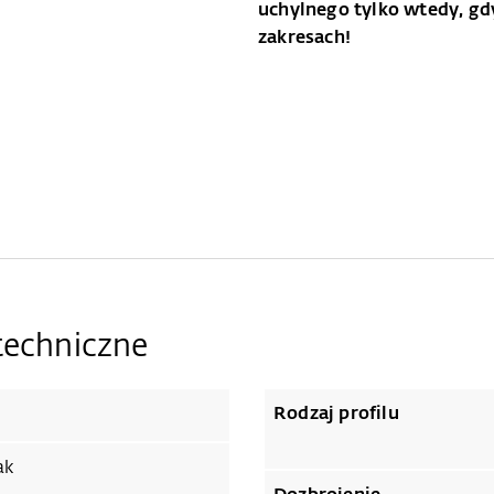
uchylnego tylko wtedy, g
zakresach!
techniczne
Rodzaj profilu
ak