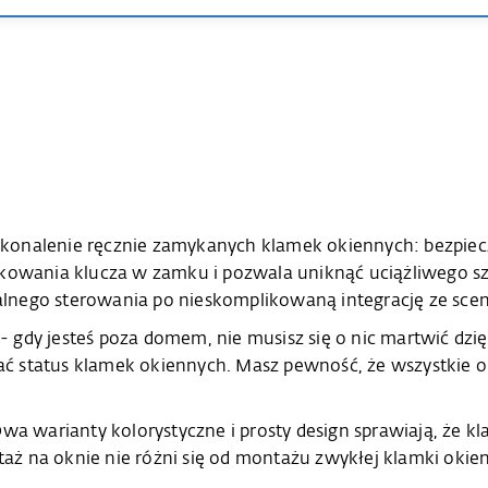
konalenie ręcznie zamykanych klamek okiennych: bezpiec
okowania klucza w zamku i pozwala uniknąć uciążliwego sz
lnego sterowania po nieskomplikowaną integrację ze sce
 gdy jesteś poza domem, nie musisz się o nic martwić dz
 status klamek okiennych. Masz pewność, że wszystkie okn
Dwa warianty kolorystyczne i prosty design sprawiają, że 
 na oknie nie różni się od montażu zwykłej klamki okienne