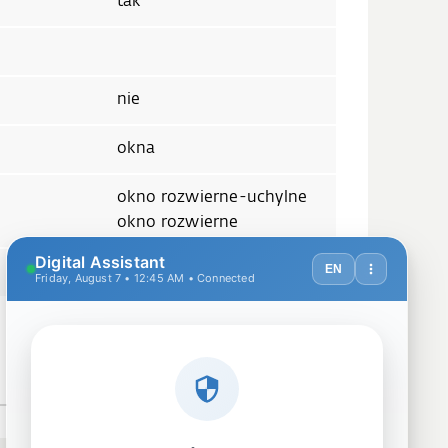
tak
nie
okna
okno rozwierne-uchylne
okno rozwierne
materiał montażowy