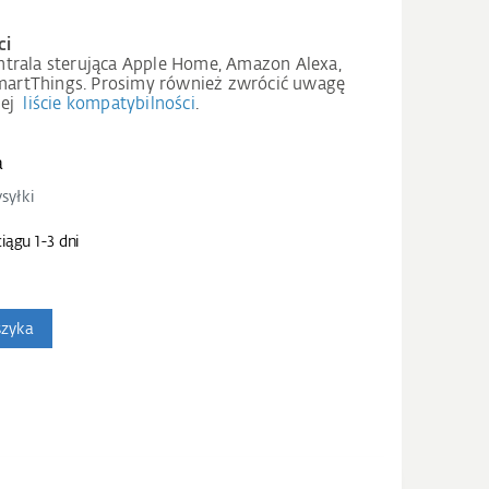
ci
trala sterująca Apple Home, Amazon Alexa,
artThings. Prosimy również zwrócić uwagę
zej
liście kompatybilności
.
a
syłki
iągu 1-3 dni
szyka