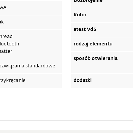
Dozbrojenie
AA
Kolor
ak
atest VdS
hread
luetooth
rodzaj elementu
atter
sposób otwierania
ozwiązania standardowe
rzykręcanie
dodatki