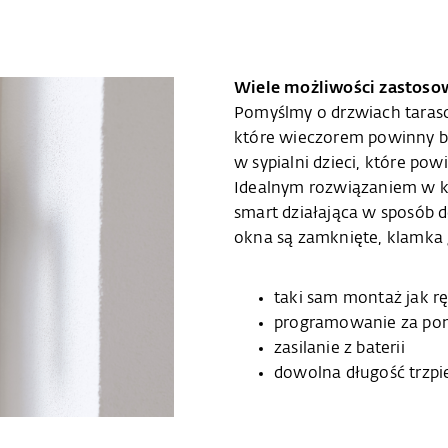
Wiele możliwości zastoso
Pomyślmy o drzwiach taras
które wieczorem powinny b
w sypialni dzieci, które pow
Idealnym rozwiązaniem w ka
smart działająca w sposób
okna są zamknięte, klamka
taki sam montaż jak r
programowanie za po
zasilanie z baterii
dowolna długość trzpi