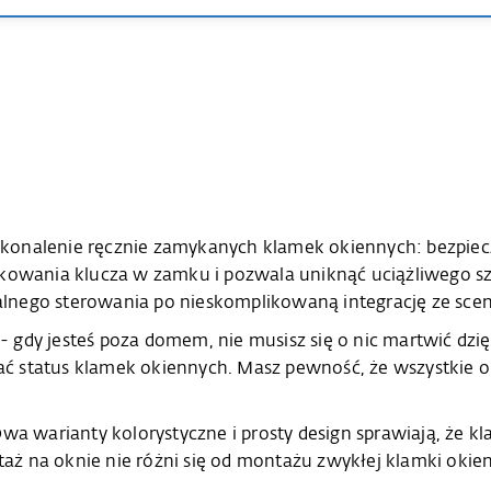
konalenie ręcznie zamykanych klamek okiennych: bezpiec
okowania klucza w zamku i pozwala uniknąć uciążliwego sz
lnego sterowania po nieskomplikowaną integrację ze sce
 gdy jesteś poza domem, nie musisz się o nic martwić dz
 status klamek okiennych. Masz pewność, że wszystkie okn
Dwa warianty kolorystyczne i prosty design sprawiają, że 
 na oknie nie różni się od montażu zwykłej klamki okienne