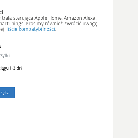
ci
trala sterująca Apple Home, Amazon Alexa,
artThings. Prosimy również zwrócić uwagę
zej
liście kompatybilności
.
a
syłki
iągu 1-3 dni
szyka