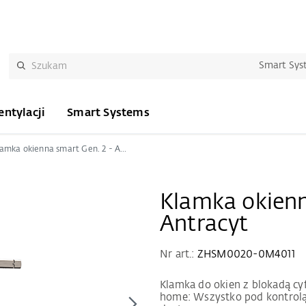
Smart Sys
ntylacji
Smart Systems
Klamka okienna smart Gen. 2 - Antracyt
Klamka okienn
Antracyt
Nr art.:
ZHSM0020-0M4011
Klamka do okien z blokadą c
home: Wszystko pod kontrolą