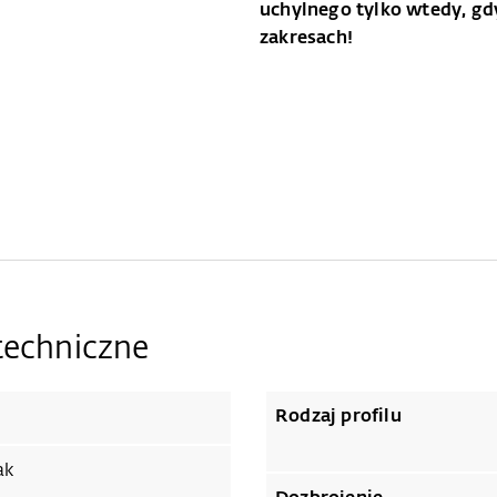
uchylnego tylko wtedy, g
zakresach!
techniczne
Rodzaj profilu
ak