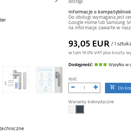
dostęp.
Informacje o kompatybilnoś
Do obsługi wymagana jest cen
Google Home lub Samsung Sm
na informacje zawarte w nas
93,05 EUR
/ 1 sztuk
w tym
19.0
% VAT plus
koszty wy
Dostępność:
Wysyłka w c
Ilość
Do ko
Warianty kolorystyczne
techniczne