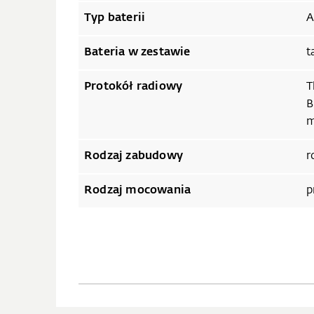
Typ baterii
A
Bateria w zestawie
t
Protokół radiowy
T
B
m
Rodzaj zabudowy
r
Rodzaj mocowania
p