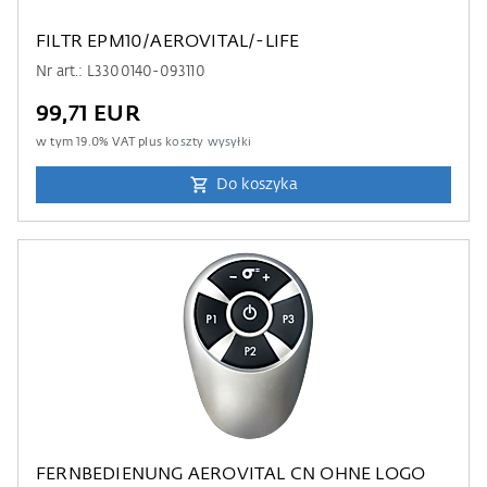
FILTR EPM10/AEROVITAL/-LIFE
Nr art.: L3300140-093110
99,71 EUR
w tym
19.0
% VAT plus
koszty wysyłki
Do koszyka
FERNBEDIENUNG AEROVITAL CN OHNE LOGO