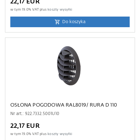
22,17 EUR
w tym
19.0
% VAT plus
koszty wysyłki
Do koszyka
OSŁONA POGODOWA RAL8019/ RURA D 110
Nr art.: 922.7332.5001U10
22,17 EUR
w tym
19.0
% VAT plus
koszty wysyłki