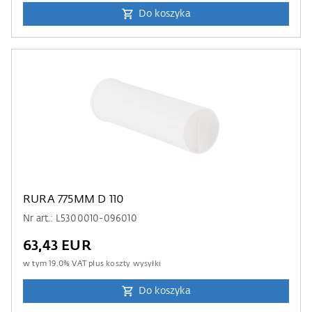
Do koszyka
RURA 775MM D 110
Nr art.: L5300010-096010
63,43 EUR
w tym
19.0
% VAT plus
koszty wysyłki
Do koszyka