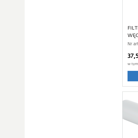
FILT
WĘG
60 
Nr ar
37,
w ty