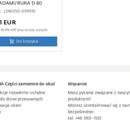
DAMI/RURA D 80
rt.: L546050-099010
11 EUR
m
19.0
% VAT plus
koszty wysyłki
Do koszyka
IA Części zamienne do okuć
Wsparcie
kcje rozwierno-uchylne
Masz pytania związane z naszy
 do drzwi przesuwnych
produktem?
wacja okien
Możesz skontaktować się z nam
i
bezpośrednio:
tel. +49 3931-1555