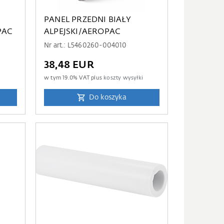
PANEL PRZEDNI BIAŁY
PAC
ALPEJSKI/AEROPAC
Nr art.: L5460260-004010
38,48 EUR
i
w tym
19.0
% VAT plus
koszty wysyłki
Do koszyka