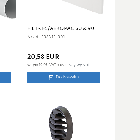
FILTR F5/AEROPAC 60 & 90
Nr art.: 108345-001
20,58 EUR
i
w tym
19.0
% VAT plus
koszty wysyłki
Do koszyka