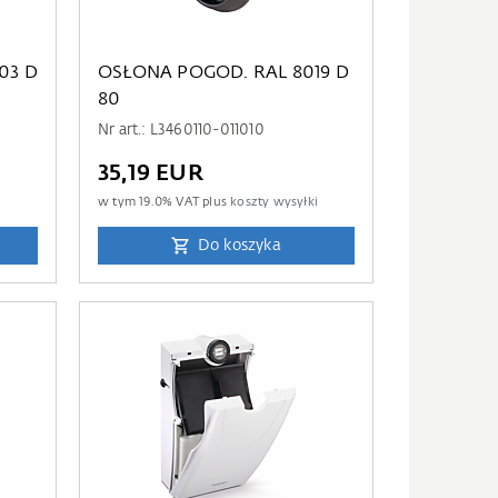
03 D
OSŁONA POGOD. RAL 8019 D
80
Nr art.: L3460110-011010
35,19 EUR
i
w tym
19.0
% VAT plus
koszty wysyłki
Do koszyka