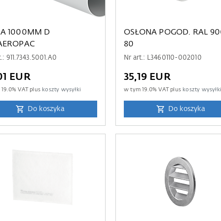
A 1000MM D
OSŁONA POGOD. RAL 90
AEROPAC
80
t.: 911.7343.5001.A0
Nr art.: L3460110-002010
01 EUR
35,19 EUR
m
19.0
% VAT plus
koszty wysyłki
w tym
19.0
% VAT plus
koszty wysyłk
Do koszyka
Do koszyka