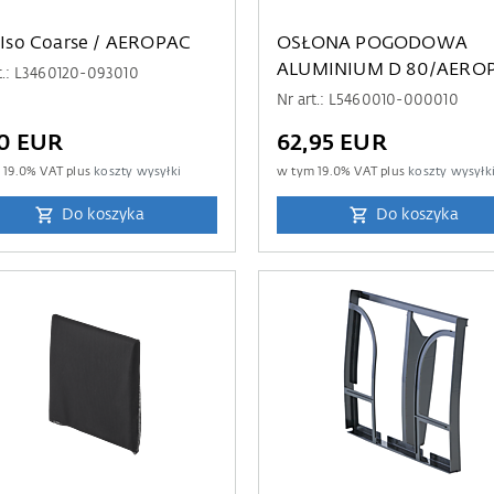
r Iso Coarse / AEROPAC
OSŁONA POGODOWA
ALUMINIUM D 80/AERO
t.: L3460120-093010
Nr art.: L5460010-000010
90 EUR
62,95 EUR
m
19.0
% VAT plus
koszty wysyłki
w tym
19.0
% VAT plus
koszty wysyłk
Do koszyka
Do koszyka