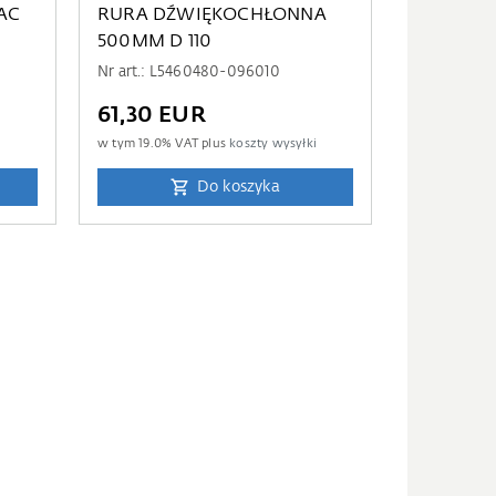
AC
RURA DŹWIĘKOCHŁONNA
500MM D 110
Nr art.: L5460480-096010
61,30 EUR
i
w tym
19.0
% VAT plus
koszty wysyłki
Do koszyka