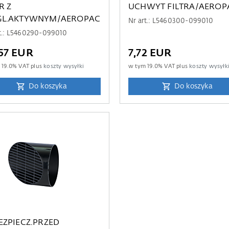
R Z
UCHWYT FILTRA/AEROP
L.AKTYWNYM/AEROPAC
Nr art.: L5460300-099010
rt.: L5460290-099010
57 EUR
7,72 EUR
m
19.0
% VAT plus
koszty wysyłki
w tym
19.0
% VAT plus
koszty wysyłk
Do koszyka
Do koszyka
EZPIECZ.PRZED