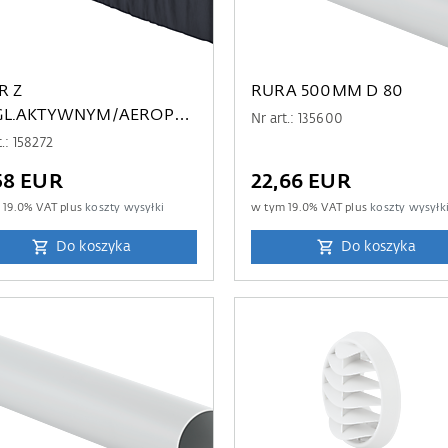
R Z
RURA 500MM D 80
L.AKTYWNYM/AEROPAC
Nr art.: 135600
& 90
t.: 158272
58 EUR
22,66 EUR
m
19.0
% VAT plus
koszty wysyłki
w tym
19.0
% VAT plus
koszty wysyłk
Do koszyka
Do koszyka