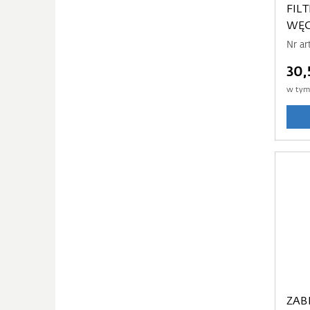
FILT
WĘG
Nr a
30,
w ty
ZAB