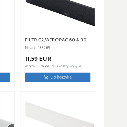
FILTR G2/AEROPAC 60 & 90
Nr art.: 158265
11,59 EUR
i
w tym
19.0
% VAT plus
koszty wysyłki
Do koszyka