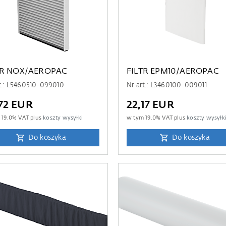
TR NOX/AEROPAC
FILTR EPM10/AEROPAC
t.: L5460510-099010
Nr art.: L3460100-009011
72 EUR
22,17 EUR
m
19.0
% VAT plus
koszty wysyłki
w tym
19.0
% VAT plus
koszty wysyłk
Do koszyka
Do koszyka